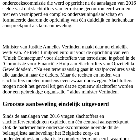
onderzoekscommissie die werd opgericht na de aanslagen van 2016
stelde vast dat slachtoffers van terrorisme geconfronteerd worden
met een versnipperd en complex ondersteuningslandschap en
formuleerde daarom de oprichting van één duidelijk en herkenbaar
aanspreekpunt als kernaanbeveling.
Minister van Justitie Annelies Verlinden maakt daar nu eindelijk
werk van. Ze trekt 1 miljoen euro uit voor de oprichting van een
‘Uniek Contactpunt’ voor slachtoffers van terrorisme, ingebed in de
‘Commissie voor Financiële Hulp aan Slachtoffers van Opzettelijke
Gewelddaden’. “Na een terreuraanslag gaat in strafprocedures vaak
alle aandacht naar de daders. Maar de rechten en noden van
slachtoffers moeten minstens even zwaar doorwegen. Slachtoffers
mogen nooit het gevoel krijgen dat ze opnieuw slachtoffer worden
door een gebrekkige organisatie,” aldus minister Verlinden.
Grootste aanbeveling eindelijk uitgevoerd
Sinds de aanslagen van 2016 vragen slachtoffers en
slachtofferverenigingen expliciet om één centraal aanspreekpunt.
Ook de parlementaire onderzoekscommissie noemde dit de
belangrijkste aanbeveling: het Belgische zorg- en
ondersteuningslandschap is te complex georganiseerd, waardoor