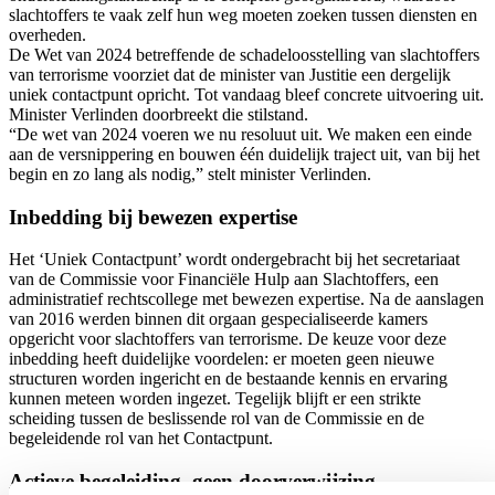
slachtoffers te vaak zelf hun weg moeten zoeken tussen diensten en
overheden.
De Wet van 2024 betreffende de schadeloosstelling van slachtoffers
van terrorisme voorziet dat de minister van Justitie een dergelijk
uniek contactpunt opricht. Tot vandaag bleef concrete uitvoering uit.
Minister Verlinden doorbreekt die stilstand.
“De wet van 2024 voeren we nu resoluut uit. We maken een einde
aan de versnippering en bouwen één duidelijk traject uit, van bij het
begin en zo lang als nodig,” stelt minister Verlinden.
Inbedding bij bewezen expertise
Het ‘Uniek Contactpunt’ wordt ondergebracht bij het secretariaat
van de Commissie voor Financiële Hulp aan Slachtoffers, een
administratief rechtscollege met bewezen expertise. Na de aanslagen
van 2016 werden binnen dit orgaan gespecialiseerde kamers
opgericht voor slachtoffers van terrorisme. De keuze voor deze
inbedding heeft duidelijke voordelen: er moeten geen nieuwe
structuren worden ingericht en de bestaande kennis en ervaring
kunnen meteen worden ingezet. Tegelijk blijft er een strikte
scheiding tussen de beslissende rol van de Commissie en de
begeleidende rol van het Contactpunt.
Actieve begeleiding, geen doorverwijzing