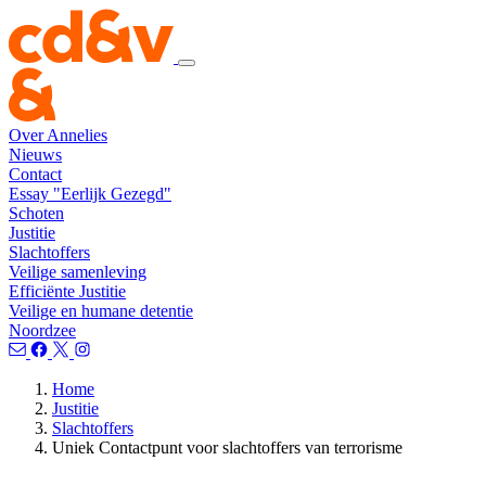
Over Annelies
Nieuws
Contact
Essay "Eerlijk Gezegd"
Schoten
Justitie
Slachtoffers
Veilige samenleving
Efficiënte Justitie
Veilige en humane detentie
Noordzee
Home
Justitie
Slachtoffers
Uniek Contactpunt voor slachtoffers van terrorisme