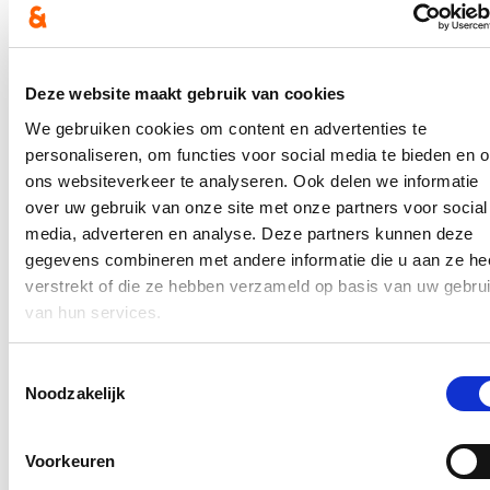
Het ‘Uniek Contactpunt’ zal slachtoffers proactief begeleiden
doorheen alle stappen: juridisch, administratief en psychosociaal,
van ziekenhuizen en verzekeraars tot federale en andere
overheidsdiensten.
Deze website maakt gebruik van cookies
Binnen de hele federale overheid wordt een netwerk van single
points of contact (SPOC’s) uitgebouwd. Zo ontstaat één
We gebruiken cookies om content en advertenties te
geïntegreerd traject, waarbij slachtoffers van aanslagen in België of
personaliseren, om functies voor social media te bieden en 
Belgen die in het buitenland slachtoffer werden, niet langer zelf de
ons websiteverkeer te analyseren. Ook delen we informatie
coördinatie moeten doen. “Slachtoffers moeten hun verhaal niet
telkens opnieuw doen. Zij verdienen één vaste contactpersoon die
over uw gebruik van onze site met onze partners voor social
hen doorheen het hele proces begeleidt,” benadrukt Verlinden.
media, adverteren en analyse. Deze partners kunnen deze
gegevens combineren met andere informatie die u aan ze he
Structurele versterking en digitalisering
verstrekt of die ze hebben verzameld op basis van uw gebru
De voorziene 1 miljoen euro dient in hoofdzaak voor de versterking
van hun services.
en professionalisering van de Commissie, met coaches of
coördinatoren die optreden als dossierbehandelaar voor
terreurslachtoffers, en de uitbouw van een digitale infrastructuur, met
Toestemmingsselectie
een aangepaste website en een digitaal slachtofferdossier.
Noodzakelijk
Hou me op de hoogte
Voorkeuren
Ontvang mijn nieuwsbrief.