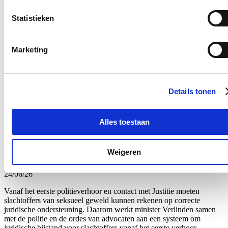
E-mailadres
Statistieken
Postcode
Marketing
Ja, ik wens de nieuwsbrief van Annelies Verlinden te ontvangen op
bovenstaand mailadres*
Klik
hier
om de privacyvoorwaarden te raadplegen
Details tonen
Slachtoffers
Alles toestaan
Juridische bijstand voor slachtoffers van seksueel
Weigeren
geweld vanaf het eerste contact met politie
24/06/26
Vanaf het eerste politieverhoor en contact met Justitie moeten
slachtoffers van seksueel geweld kunnen rekenen op correcte
juridische ondersteuning. Daarom werkt minister Verlinden samen
met de politie en de ordes van advocaten aan een systeem om
juridische bijstand voor slachtoffers vanaf het eerste verhoor