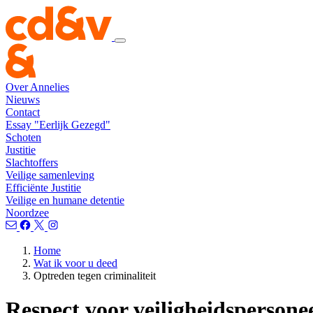
Over Annelies
Nieuws
Contact
Essay "Eerlijk Gezegd"
Schoten
Justitie
Slachtoffers
Veilige samenleving
Efficiënte Justitie
Veilige en humane detentie
Noordzee
Home
Wat ik voor u deed
Optreden tegen criminaliteit
Respect voor veiligheidspersone