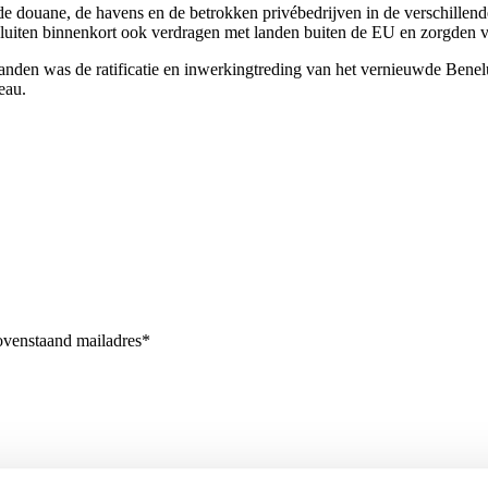
de douane, de havens en de betrokken privébedrijven in de verschillen
 sluiten binnenkort ook verdragen met landen buiten de EU en zorgden 
nden was de ratificatie en inwerkingtreding van het vernieuwde Benelux
eau.
bovenstaand mailadres*