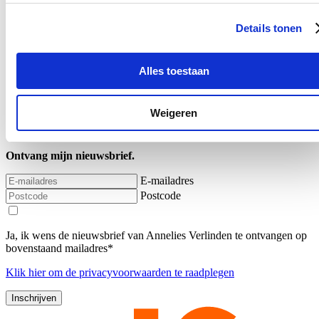
Europese Women on Boards-richtlijn om in Belgisch recht en voert
daarnaast quota in voor de directiecomités van autonome
Details tonen
overheidsbedrijven en voor de kamers van het Rekenhof. "Met dit
wetsontwerp neemt ook de overheid haar verantwoordelijkheid”,
aldus minister Verlinden.
Alles toestaan
Lees meer
Meer nieuws
Weigeren
Hou me op de hoogte
Ontvang mijn nieuwsbrief.
E-mailadres
Postcode
Ja, ik wens de nieuwsbrief van Annelies Verlinden te ontvangen op
bovenstaand mailadres*
Klik
hier
om de privacyvoorwaarden te raadplegen