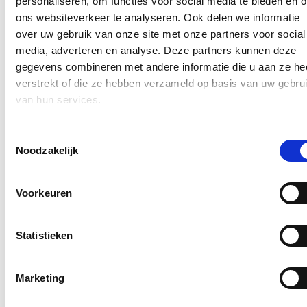
personaliseren, om functies voor social media te bieden en 
Lees meer
ons websiteverkeer te analyseren. Ook delen we informatie
Bezoek aan het mobiele forensisch labo van
over uw gebruik van onze site met onze partners voor social
Tomorrowland
media, adverteren en analyse. Deze partners kunnen deze
gegevens combineren met andere informatie die u aan ze he
18/07/26
verstrekt of die ze hebben verzameld op basis van uw gebru
Ik bracht een bezoek aan het mobiele forensische labo van het
van hun services.
Nationaal Instituut voor Criminalistiek en Criminologie
op
Tomorrowland. Al voor het derde jaar op rij analyseert het labo
onmiddellijk de drugs die door de politie in beslag worden
Toestemmingsselectie
genomen.
Noodzakelijk
Lees meer
Voorkeuren
Uitbreiding van genderquota goed voor
beursgenoteerde ondernemingen en
overheidsbedrijven
Statistieken
18/07/26
De Ministerraad heeft een voorontwerp van wet van minister van
Marketing
Justitie Annelies Verlinden en minister van Gelijke Kansen Rob
Beenders in tweede lezing goedgekeurd. Het wetsontwerp zet de