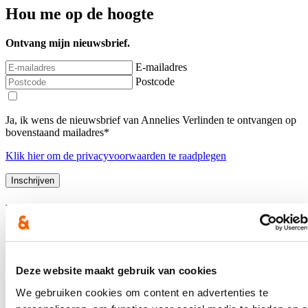
Hou me op de hoogte
Ontvang mijn nieuwsbrief.
E-mailadres
Postcode
Ja, ik wens de nieuwsbrief van Annelies Verlinden te ontvangen op
bovenstaand mailadres*
Klik
hier
om de privacyvoorwaarden te raadplegen
Nieuws
Nationale Feestdag 2026
21/07/26
Deze website maakt gebruik van cookies
Een prachtige Nationale Feestdag!
We gebruiken cookies om content en advertenties te