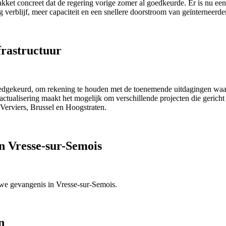
ket concreet dat de regering vorige zomer al goedkeurde. Er is nu een 
 verblijf, meer capaciteit en een snellere doorstroom van geïnterneerde
frastructuur
 goedgekeurd, om rekening te houden met de toenemende uitdagingen w
ualisering maakt het mogelijk om verschillende projecten die gericht 
 Verviers, Brussel en Hoogstraten.
n Vresse-sur-Semois
uwe gevangenis in Vresse-sur-Semois.
n