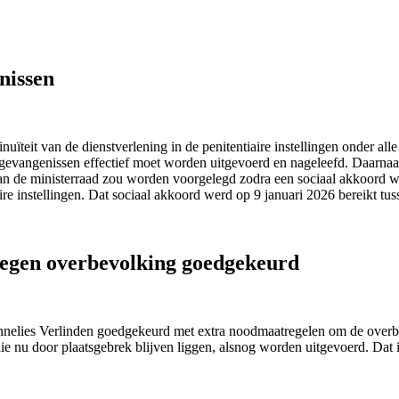
nissen
inuïteit van de dienstverlening in de penitentiaire instellingen onder 
 gevangenissen effectief moet worden uitgevoerd en nageleefd. Daarnaa
an de ministerraad zou worden voorgelegd zodra een sociaal akkoord w
e instellingen. Dat sociaal akkoord werd op 9 januari 2026 bereikt tuss
egen overbevolking goedgekeurd
nnelies Verlinden goedgekeurd met extra noodmaatregelen om de overbe
e nu door plaatsgebrek blijven liggen, alsnog worden uitgevoerd. Dat 