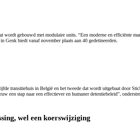
dat wordt gebouwd met modulaire units. “Een moderne en efficiënte mani
s in Genk biedt vanaf november plaats aan 40 gedetineerden.
fde transitiehuis in België en het tweede dat wordt uitgebaat door Stic
euw een stap naar een effectiever en humaner detentiebeleid”, onderstre
ing, wel een koerswijziging