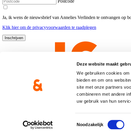
Postcode
Ja, ik wens de nieuwsbrief van Annelies Verlinden te ontvangen op 
Klik
hier
om de privacyvoorwaarden te raadplegen
Deze website maakt gebru
We gebruiken cookies om c
bieden en om ons websitev
site met onze partners vo
combineren met andere inf
uw gebruik van hun servic
Copyright © CD&V
Privacyverklaring
|
Cookie verklaring
Toestemmingsselectie
Noodzakelijk
Gemaakt door
Brand Response
met
NationBuilder