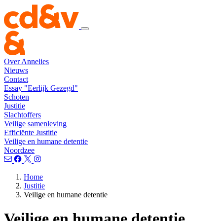
Over Annelies
Nieuws
Contact
Essay "Eerlijk Gezegd"
Schoten
Justitie
Slachtoffers
Veilige samenleving
Efficiënte Justitie
Veilige en humane detentie
Noordzee
Home
Justitie
Veilige en humane detentie
Veilige en humane detentie