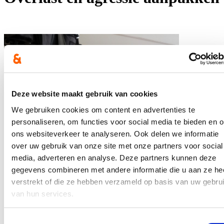
Deze website maakt gebruik van cookies
We gebruiken cookies om content en advertenties te
personaliseren, om functies voor social media te bieden en 
ons websiteverkeer te analyseren. Ook delen we informatie
over uw gebruik van onze site met onze partners voor social
We zorgen voor een betere aanpak van overlast en agressie. We
verbeterden de GAS-wet waarmee steden en gemeenten allerlei
media, adverteren en analyse. Deze partners kunnen deze
vormen van overlast kunnen aanpakken die het meest hinderlijk zijn
gegevens combineren met andere informatie die u aan ze he
(hondenpoep, zwerfvuil, sluikstorten). Ook zorgden we voor een
verstrekt of die ze hebben verzameld op basis van uw gebru
wettelijk kader tegen lachgas. Om de veiligheid en de leefbaarheid
in en rond alle stationsbuurten te verbeteren, bouwen we een
van hun services.
nationaal cameranetwerk uit. Alle beelden van de camera’s van de
NMBS in en rond de stations zullen meteen met de federale en
lokale politie worden gedeeld. In het internationaal treinstation
Toestemmingsselectie