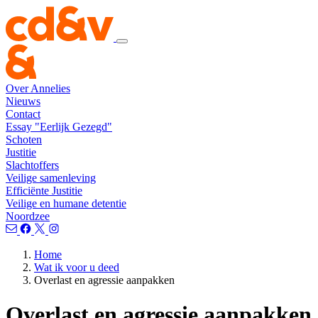
Over Annelies
Nieuws
Contact
Essay "Eerlijk Gezegd"
Schoten
Justitie
Slachtoffers
Veilige samenleving
Efficiënte Justitie
Veilige en humane detentie
Noordzee
Home
Wat ik voor u deed
Overlast en agressie aanpakken
Overlast en agressie aanpakken