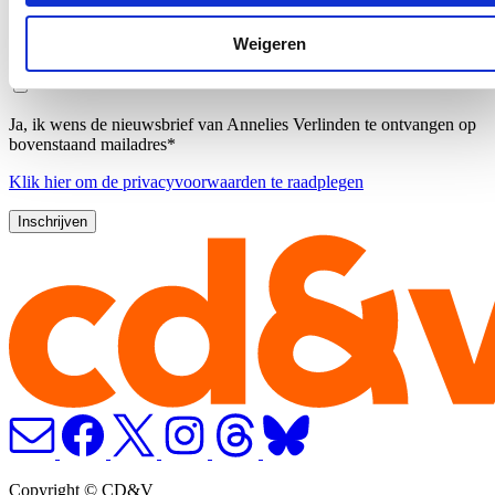
Ontvang mijn nieuwsbrief.
E-mailadres
Weigeren
Postcode
Ja, ik wens de nieuwsbrief van Annelies Verlinden te ontvangen op
bovenstaand mailadres*
Klik
hier
om de privacyvoorwaarden te raadplegen
Copyright © CD&V