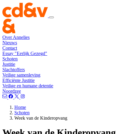
Over Annelies
Nieuws
Contact
Essay "Eerlijk Gezegd"
Schoten
Justitie
Slachtoffers
Veilige samenleving
Efficiënte Justitie
Veilige en humane detentie
Noordzee
Home
Schoten
Week van de Kinderopvang
Week van de Kinderopvang