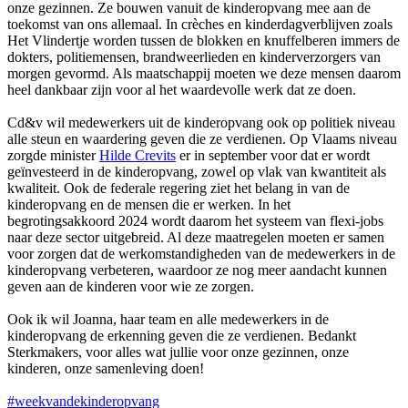
onze gezinnen. Ze bouwen vanuit de kinderopvang mee aan de
toekomst van ons allemaal. In crèches en kinderdagverblijven zoals
Het Vlindertje worden tussen de blokken en knuffelberen immers de
dokters, politiemensen, brandweerlieden en kinderverzorgers van
morgen gevormd. Als maatschappij moeten we deze mensen daarom
heel dankbaar zijn voor al het waardevolle werk dat ze doen.
Cd&v wil medewerkers uit de kinderopvang ook op politiek niveau
alle steun en waardering geven die ze verdienen. Op Vlaams niveau
zorgde minister
Hilde Crevits
er in september voor dat er wordt
geïnvesteerd in de kinderopvang, zowel op vlak van kwantiteit als
kwaliteit. Ook de federale regering ziet het belang in van de
kinderopvang en de mensen die er werken. In het
begrotingsakkoord 2024 wordt daarom het systeem van flexi-jobs
naar deze sector uitgebreid. Al deze maatregelen moeten er samen
voor zorgen dat de werkomstandigheden van de medewerkers in de
kinderopvang verbeteren, waardoor ze nog meer aandacht kunnen
geven aan de kinderen voor wie ze zorgen.
Ook ik wil Joanna, haar team en alle medewerkers in de
kinderopvang de erkenning geven die ze verdienen. Bedankt
Sterkmakers, voor alles wat jullie voor onze gezinnen, onze
kinderen, onze samenleving doen!
#weekvandekinderopvang