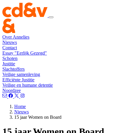
Over Annelies
Nieuws
Contact
Essay "Eerlijk Gezegd"
Schoten
Justitie
Slachtoffers
Veilige samenleving
Efficiënte Justitie
Veilige en humane detentie
Noordzee
Home
Nieuws
15 jaar Women on Board
15 jaar Women on Board