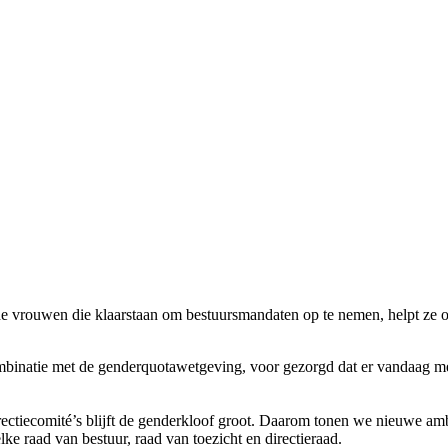
de vrouwen die klaarstaan om bestuursmandaten op te nemen, helpt ze 
mbinatie met de genderquotawetgeving, voor gezorgd dat er vandaag me
directiecomité’s blijft de genderkloof groot. Daarom tonen we nieuwe 
lke raad van bestuur, raad van toezicht en directieraad.