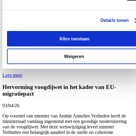
richten zich op de criminele netwerken achter fraude
08/06/26
Details tonen
Minister van Justitie Annelies Verlinden en minister van
Binnenlandse Zaken en Veiligheid Bernard Quintin scherpen samen
met het College van procureurs-generaal de aanpak van phishing
Alles toestaan
aan. Met een vernieuwde omzendbrief krijgen politie en Justitie
extra handvaten om georganiseerde phishingnetwerken sneller in
kaart te brengen en gerichter aan te pakken. De focus verschuift
Weigeren
daarbij van individuele feiten naar de criminele organisaties die
achter phishingcampagnes schuilgaan.
Lees meer
Hervorming voogdijwet in het kader van EU-
migratiepact
03/04/26
Op voorstel van minister van Justitie Annelies Verlinden heeft de
ministerraad vandaag ingestemd met een grondige modernisering
van de voogdijwet. Met deze wetswijziging levert minister
Verlinden een belangrijk aandeel in de snelle en coherente