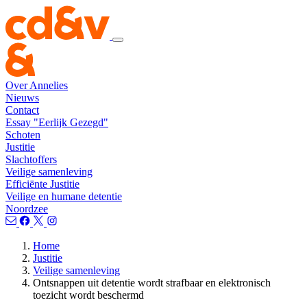
Over Annelies
Nieuws
Contact
Essay "Eerlijk Gezegd"
Schoten
Justitie
Slachtoffers
Veilige samenleving
Efficiënte Justitie
Veilige en humane detentie
Noordzee
Home
Justitie
Veilige samenleving
Ontsnappen uit detentie wordt strafbaar en elektronisch
toezicht wordt beschermd