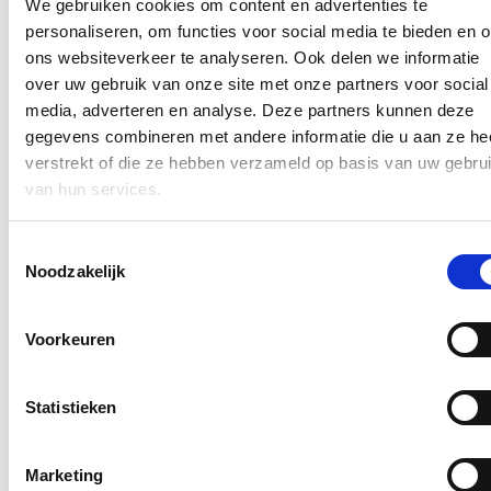
We gebruiken cookies om content en advertenties te
Klik
hier
om de privacyvoorwaarden te raadplegen
personaliseren, om functies voor social media te bieden en 
ons websiteverkeer te analyseren. Ook delen we informatie
over uw gebruik van onze site met onze partners voor social
Veilige samenleving
media, adverteren en analyse. Deze partners kunnen deze
gegevens combineren met andere informatie die u aan ze he
Pakket aan maatregelen tegen georganiseerde
verstrekt of die ze hebben verzameld op basis van uw gebru
criminaliteit
van hun services.
18/07/26
Toestemmingsselectie
De ministerraad heeft vandaag in eerste lezing een omvangrijk
Noodzakelijk
pakket aan maatregelen van minister van Justitie en van de
Noordzee Annelies Verlinden goedgekeurd om de strijd tegen de
georganiseerde criminaliteit verder op te voeren en om de veiligheid
Voorkeuren
van ons land te versterken. Het is ook een belangrijke stap om de
werking van Justitie beter te beschermen en de veiligheid van
gevoelige infrastructuur, instellingen en territoriale wateren beter te
garanderen.
Statistieken
Lees meer
Marketing
Versterkte aanpak phishing: politie en Justitie