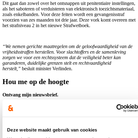
Dit gaat dan zowel over het ontsnappen uit penitentiaire instellingen,
als het saboteren of verduisteren van elektronisch toezichtsmateriaal,
zoals enkelbanden. Voor deze feiten wordt een gevangenisstraf
voorzien van zes maanden tot drie jaar. Deze vork komt overeen met
het strafniveau 2 in het nieuwe Strafwetboek.
“We nemen gerichte maatregelen om de geloofwaardigheid van de
vrijheidsstraffen herstellen. Voor slachtoffers en de samenleving
zorgen we voor een rechtssysteem dat de veiligheid beter kan
garanderen, duidelijke grenzen stelt en rechtvaardigheid
herstelt,”
besluit minister Verlinden.
Hou me op de hoogte
Ontvang mijn nieuwsbrief.
E-mailadres
Postcode
Ja, ik wens de nieuwsbrief van Annelies Verlinden te ontvangen op
Deze website maakt gebruik van cookies
bovenstaand mailadres*