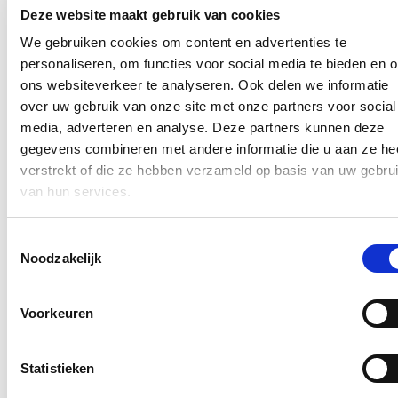
overgebracht naar een gesloten instelling met het oog op
Deze website maakt gebruik van cookies
repatriëring. Want wij werken aan uw veiligheid!
We gebruiken cookies om content en advertenties te
personaliseren, om functies voor social media te bieden en 
Hou me op de hoogte
ons websiteverkeer te analyseren. Ook delen we informatie
Ontvang mijn nieuwsbrief.
over uw gebruik van onze site met onze partners voor social
media, adverteren en analyse. Deze partners kunnen deze
E-mailadres
gegevens combineren met andere informatie die u aan ze he
Postcode
verstrekt of die ze hebben verzameld op basis van uw gebru
van hun services.
Ja, ik wens de nieuwsbrief van Annelies Verlinden te ontvangen op
bovenstaand mailadres*
Toestemmingsselectie
Klik
hier
om de privacyvoorwaarden te raadplegen
Noodzakelijk
Voorkeuren
Nieuws
Nationale Feestdag 2026
Statistieken
21/07/26