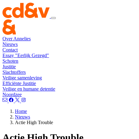
Over Annelies
Nieuws
Contact
Essay "Eerlijk Gezegd"
Schoten
Justitie
Slachtoffers
Veilige samenleving
Efficiënte Justitie
Veilige en humane detentie
Noordzee
Home
Nieuws
Actie High Trouble
Actie High Trouble