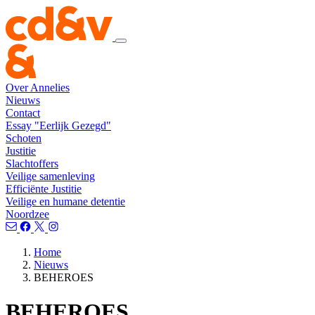
Over Annelies
Nieuws
Contact
Essay "Eerlijk Gezegd"
Schoten
Justitie
Slachtoffers
Veilige samenleving
Efficiënte Justitie
Veilige en humane detentie
Noordzee
Home
Nieuws
BEHEROES
BEHEROES