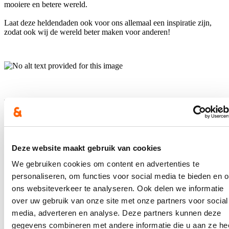
mooiere en betere wereld.
Laat deze heldendaden ook voor ons allemaal een inspiratie zijn,
zodat ook wij de wereld beter maken voor anderen!
Hou me op de hoogte
Ontvang mijn nieuwsbrief.
E-mailadres
Deze website maakt gebruik van cookies
Postcode
We gebruiken cookies om content en advertenties te
personaliseren, om functies voor social media te bieden en 
Ja, ik wens de nieuwsbrief van Annelies Verlinden te ontvangen op
ons websiteverkeer te analyseren. Ook delen we informatie
bovenstaand mailadres*
over uw gebruik van onze site met onze partners voor social
Klik
hier
om de privacyvoorwaarden te raadplegen
media, adverteren en analyse. Deze partners kunnen deze
gegevens combineren met andere informatie die u aan ze he