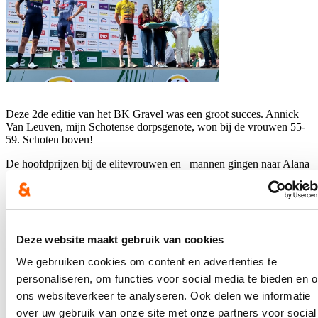
Deze 2de editie van het BK Gravel was een groot succes. Annick
Van Leuven, mijn Schotense dorpsgenote, won bij de vrouwen 55-
59. Schoten boven!
De hoofdprijzen bij de elitevrouwen en –mannen gingen naar Alana
Castrique en Gianni Vermeersch. Proficiat!
Hou me op de hoogte
Ontvang mijn nieuwsbrief.
Deze website maakt gebruik van cookies
We gebruiken cookies om content en advertenties te
E-mailadres
Postcode
personaliseren, om functies voor social media te bieden en 
ons websiteverkeer te analyseren. Ook delen we informatie
over uw gebruik van onze site met onze partners voor social
Ja, ik wens de nieuwsbrief van Annelies Verlinden te ontvangen op