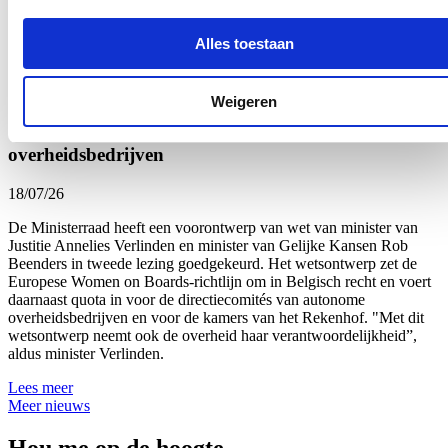
Tomorrowland. Al voor het derde jaar op rij analyseert het labo
onmiddellijk de drugs die door de politie in beslag worden
genomen.
Alles toestaan
Lees meer
Weigeren
Uitbreiding van genderquota goed voor
beursgenoteerde ondernemingen en
overheidsbedrijven
18/07/26
De Ministerraad heeft een voorontwerp van wet van minister van
Justitie Annelies Verlinden en minister van Gelijke Kansen Rob
Beenders in tweede lezing goedgekeurd. Het wetsontwerp zet de
Europese Women on Boards-richtlijn om in Belgisch recht en voert
daarnaast quota in voor de directiecomités van autonome
overheidsbedrijven en voor de kamers van het Rekenhof. "Met dit
wetsontwerp neemt ook de overheid haar verantwoordelijkheid”,
aldus minister Verlinden.
Lees meer
Meer nieuws
Hou me op de hoogte