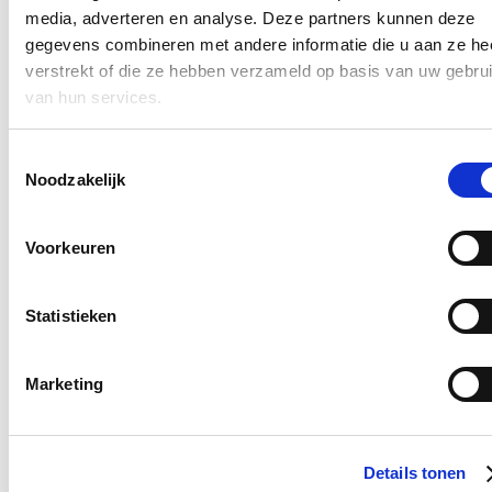
bovenstaand mailadres*
media, adverteren en analyse. Deze partners kunnen deze
gegevens combineren met andere informatie die u aan ze he
Klik
hier
om de privacyvoorwaarden te raadplegen
verstrekt of die ze hebben verzameld op basis van uw gebru
van hun services.
Nieuws
Toestemmingsselectie
Noodzakelijk
Nationale Feestdag 2026
21/07/26
Voorkeuren
Een prachtige Nationale Feestdag!
Lees meer
Statistieken
Bezoek aan het mobiele forensisch labo van
Tomorrowland
Marketing
18/07/26
Ik bracht een bezoek aan het mobiele forensische labo van het
Details tonen
Nationaal Instituut voor Criminalistiek en Criminologie
op