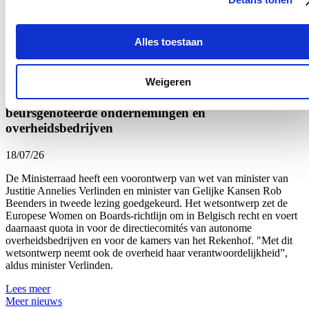
Nationaal Instituut voor Criminalistiek en Criminologie
op
Tomorrowland. Al voor het derde jaar op rij analyseert het labo
onmiddellijk de drugs die door de politie in beslag worden
Alles toestaan
genomen.
Lees meer
Weigeren
Uitbreiding van genderquota goed voor
beursgenoteerde ondernemingen en
overheidsbedrijven
18/07/26
De Ministerraad heeft een voorontwerp van wet van minister van
Justitie Annelies Verlinden en minister van Gelijke Kansen Rob
Beenders in tweede lezing goedgekeurd. Het wetsontwerp zet de
Europese Women on Boards-richtlijn om in Belgisch recht en voert
daarnaast quota in voor de directiecomités van autonome
overheidsbedrijven en voor de kamers van het Rekenhof. "Met dit
wetsontwerp neemt ook de overheid haar verantwoordelijkheid”,
aldus minister Verlinden.
Lees meer
Meer nieuws