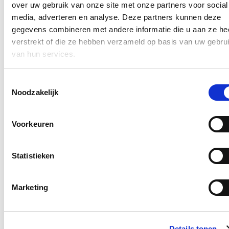
over uw gebruik van onze site met onze partners voor social
Ja, ik wens de nieuwsbrief van Annelies Verlinden te ontvangen op
media, adverteren en analyse. Deze partners kunnen deze
bovenstaand mailadres*
gegevens combineren met andere informatie die u aan ze he
Klik
hier
om de privacyvoorwaarden te raadplegen
verstrekt of die ze hebben verzameld op basis van uw gebru
van hun services.
Nieuws
Toestemmingsselectie
Noodzakelijk
Nationale Feestdag 2026
Voorkeuren
21/07/26
Een prachtige Nationale Feestdag!
Statistieken
Lees meer
Bezoek aan het mobiele forensisch labo van
Marketing
Tomorrowland
18/07/26
Ik bracht een bezoek aan het mobiele forensische labo van het
Details tonen