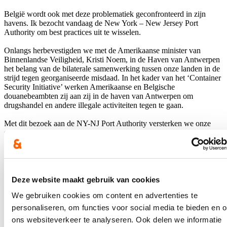
België wordt ook met deze problematiek geconfronteerd in zijn
havens. Ik bezocht vandaag de New York – New Jersey Port
Authority om best practices uit te wisselen.
Onlangs herbevestigden we met de Amerikaanse minister van
Binnenlandse Veiligheid, Kristi Noem, in de Haven van Antwerpen
het belang van de bilaterale samenwerking tussen onze landen in de
strijd tegen georganiseerde misdaad. In het kader van het ‘Container
Security Initiative’ werken Amerikaanse en Belgische
douanebeambten zij aan zij in de haven van Antwerpen om
drugshandel en andere illegale activiteiten tegen te gaan.
Met dit bezoek aan de NY-NJ Port Authority versterken we onze
samenwerking in de strijd tegen georganiseerde criminaliteit en de
veiligheid in onze havens.
Hou me op de hoogte
Deze website maakt gebruik van cookies
Ontvang mijn nieuwsbrief.
We gebruiken cookies om content en advertenties te
E-mailadres
personaliseren, om functies voor social media te bieden en 
Postcode
ons websiteverkeer te analyseren. Ook delen we informatie