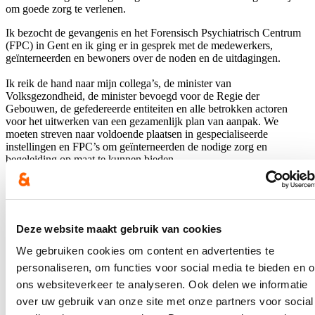
om goede zorg te verlenen.
Ik bezocht de gevangenis en het Forensisch Psychiatrisch Centrum
(FPC) in Gent en ik ging er in gesprek met de medewerkers,
geïnterneerden en bewoners over de noden en de uitdagingen.
Ik reik de hand naar mijn collega’s, de minister van
Volksgezondheid, de minister bevoegd voor de Regie der
Gebouwen, de gefedereerde entiteiten en alle betrokken actoren
voor het uitwerken van een gezamenlijk plan van aanpak. We
moeten streven naar voldoende plaatsen in gespecialiseerde
instellingen en FPC’s om geïnterneerden de nodige zorg en
begeleiding op maat te kunnen bieden.
Hou me op de hoogte
Ontvang mijn nieuwsbrief.
Deze website maakt gebruik van cookies
E-mailadres
We gebruiken cookies om content en advertenties te
Postcode
personaliseren, om functies voor social media te bieden en 
ons websiteverkeer te analyseren. Ook delen we informatie
Ja, ik wens de nieuwsbrief van Annelies Verlinden te ontvangen op
over uw gebruik van onze site met onze partners voor social
bovenstaand mailadres*