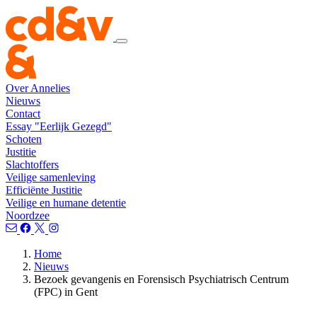
Over Annelies
Nieuws
Contact
Essay "Eerlijk Gezegd"
Schoten
Justitie
Slachtoffers
Veilige samenleving
Efficiënte Justitie
Veilige en humane detentie
Noordzee
Home
Nieuws
Bezoek gevangenis en Forensisch Psychiatrisch Centrum
(FPC) in Gent