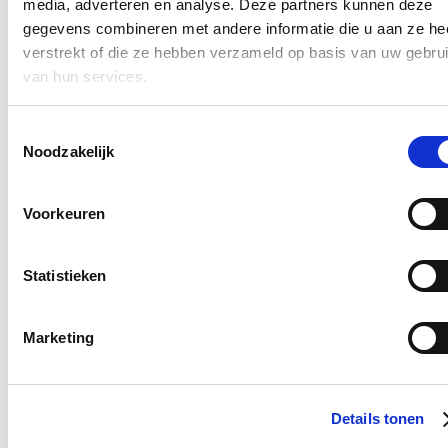
media, adverteren en analyse. Deze partners kunnen deze
Klik
hier
om de privacyvoorwaarden te raadplegen
gegevens combineren met andere informatie die u aan ze he
verstrekt of die ze hebben verzameld op basis van uw gebru
van hun services.
Nieuws
Toestemmingsselectie
Nationale Feestdag 2026
Noodzakelijk
21/07/26
Voorkeuren
Een prachtige Nationale Feestdag!
Lees meer
Statistieken
Bezoek aan het mobiele forensisch labo van
Tomorrowland
Marketing
18/07/26
Ik bracht een bezoek aan het mobiele forensische labo van het
Nationaal Instituut voor Criminalistiek en Criminologie
op
Details tonen
Tomorrowland. Al voor het derde jaar op rij analyseert het labo
onmiddellijk de drugs die door de politie in beslag worden