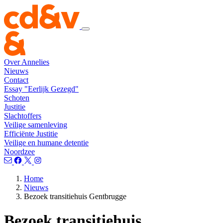
Over Annelies
Nieuws
Contact
Essay "Eerlijk Gezegd"
Schoten
Justitie
Slachtoffers
Veilige samenleving
Efficiënte Justitie
Veilige en humane detentie
Noordzee
Home
Nieuws
Bezoek transitiehuis Gentbrugge
Bezoek transitiehuis