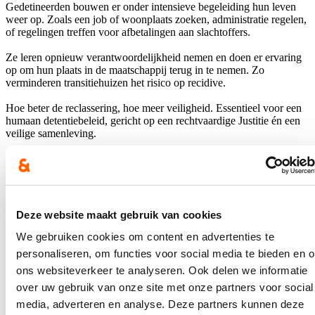
Gedetineerden bouwen er onder intensieve begeleiding hun leven
weer op. Zoals een job of woonplaats zoeken, administratie regelen,
of regelingen treffen voor afbetalingen aan slachtoffers.
Ze leren opnieuw verantwoordelijkheid nemen en doen er ervaring
op om hun plaats in de maatschappij terug in te nemen. Zo
verminderen transitiehuizen het risico op recidive.
Hoe beter de reclassering, hoe meer veiligheid. Essentieel voor een
humaan detentiebeleid, gericht op een rechtvaardige Justitie én een
veilige samenleving.
Hou me op de hoogte
Ontvang mijn nieuwsbrief.
Deze website maakt gebruik van cookies
E-mailadres
Postcode
We gebruiken cookies om content en advertenties te
personaliseren, om functies voor social media te bieden en 
ons websiteverkeer te analyseren. Ook delen we informatie
Ja, ik wens de nieuwsbrief van Annelies Verlinden te ontvangen op
bovenstaand mailadres*
over uw gebruik van onze site met onze partners voor social
media, adverteren en analyse. Deze partners kunnen deze
Klik
hier
om de privacyvoorwaarden te raadplegen