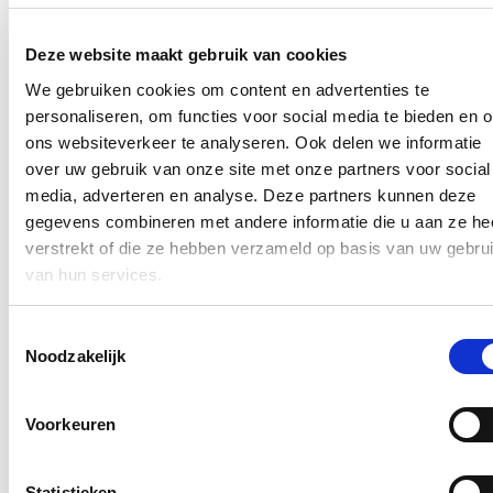
eindelijk daadkrachtig, effectief en ook preventief optreden tegen
malafide handelszaken in onze winkelstraten.
Deze website maakt gebruik van cookies
Wil je graag meer info? Kijk op
https://verlinden.belgium.be/nl/burgemeesters-aan-de-slag-met-wet-
We gebruiken cookies om content en advertenties te
bestuurlijke-handhaving
.
personaliseren, om functies voor social media te bieden en 
ons websiteverkeer te analyseren. Ook delen we informatie
Hou me op de hoogte
over uw gebruik van onze site met onze partners voor social
media, adverteren en analyse. Deze partners kunnen deze
Ontvang mijn nieuwsbrief.
gegevens combineren met andere informatie die u aan ze he
E-mailadres
verstrekt of die ze hebben verzameld op basis van uw gebru
Postcode
van hun services.
Ja, ik wens de nieuwsbrief van Annelies Verlinden te ontvangen op
Toestemmingsselectie
bovenstaand mailadres*
Noodzakelijk
Klik
hier
om de privacyvoorwaarden te raadplegen
Voorkeuren
Nieuws
Statistieken