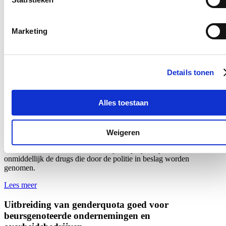
Nationale Feestdag 2026
21/07/26
Marketing
Een prachtige Nationale Feestdag!
Lees meer
Details tonen
Bezoek aan het mobiele forensisch labo van
Tomorrowland
Alles toestaan
18/07/26
Ik bracht een bezoek aan het mobiele forensische labo van het
Weigeren
Nationaal Instituut voor Criminalistiek en Criminologie
op
Tomorrowland. Al voor het derde jaar op rij analyseert het labo
onmiddellijk de drugs die door de politie in beslag worden
genomen.
Lees meer
Uitbreiding van genderquota goed voor
beursgenoteerde ondernemingen en