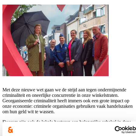
Met deze nieuwe wet gaan we de strijd aan tegen ondermijnende
criminaliteit en oneerlijke concurrentie in onze winkelstraten.
Georganiseerde criminaliteit heeft immers ook een grote impact op
onze economie: criminele organisaties gebruiken vaak handelszaken
om hun geld wit te wassen.
Daarom zijn ook de lokale besturen een belangrijke schakel in deze
strijd. Ze weten als geen ander waar deze vorm van criminaliteit zich
schuilhoudt. Met deze belangrijke wet kunnen burgemeesters