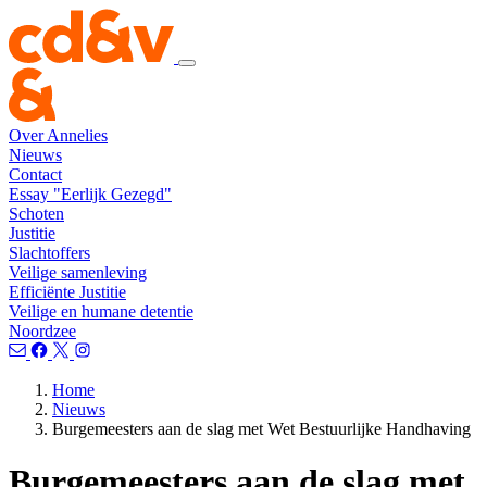
Over Annelies
Nieuws
Contact
Essay "Eerlijk Gezegd"
Schoten
Justitie
Slachtoffers
Veilige samenleving
Efficiënte Justitie
Veilige en humane detentie
Noordzee
Home
Nieuws
Burgemeesters aan de slag met Wet Bestuurlijke Handhaving
Burgemeesters aan de slag met