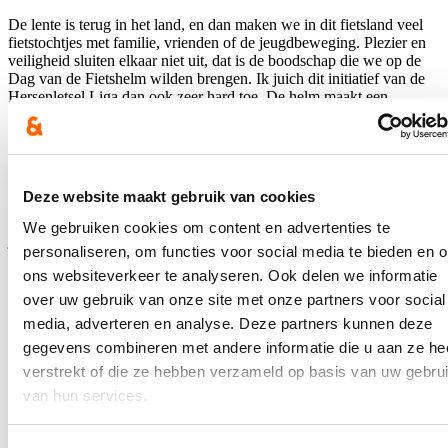
De lente is terug in het land, en dan maken we in dit fietsland veel
fietstochtjes met familie, vrienden of de jeugdbeweging. Plezier en
veiligheid sluiten elkaar niet uit, dat is de boodschap die we op de
Dag van de Fietshelm wilden brengen. Ik juich dit initiatief van de
Hersenletsel Liga dan ook zeer hard toe. De helm maakt een
fietstocht niet minder leuk, maar wel veiliger. Een ongeluk zit soms
een klein hoekje, en dan kan het dragen van een helm echt het
verschil maken. Veel jongeren dragen de helm wel als ze jonger zijn,
maar stoppen ermee als ze wat ouder worden. Net zoals het dragen
van een gordel, zou het dragen van een fietshelm een automatisme
Deze website maakt gebruik van cookies
moeten worden. We moeten de fietshelm normaliseren. Ik ben niet
enkel minister bevoegd voor veiligheid, ik ben ook tante van zeven
We gebruiken cookies om content en advertenties te
jonge neefjes. Daarom neem ik mijn verantwoordelijkheid, om
personaliseren, om functies voor social media te bieden en 
ervoor te pleiten een fietshelm te dragen van zodra we de fiets
ons websiteverkeer te analyseren. Ook delen we informatie
opstappen. Laten we samen het goede voorbeeld geven, want
veiligheid, daar werken we samen aan!
over uw gebruik van onze site met onze partners voor social
media, adverteren en analyse. Deze partners kunnen deze
Tal van ‘bekende gezichten’ steunen de actie en bezorgden hun
#helmheld selfies. Benieuwd wie dat allemaal zijn? Check zeker de
gegevens combineren met andere informatie die u aan ze he
sociale media van de Hersenletsel Liga, elke dag komen erbij!
verstrekt of die ze hebben verzameld op basis van uw gebru
van hun services.
Hou me op de hoogte