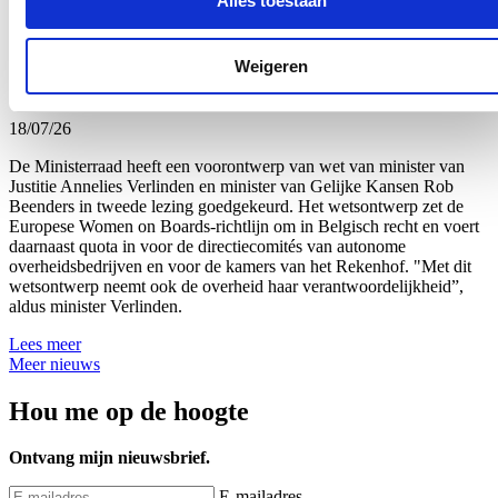
Alles toestaan
Uitbreiding van genderquota goed voor
beursgenoteerde ondernemingen en
Weigeren
overheidsbedrijven
18/07/26
De Ministerraad heeft een voorontwerp van wet van minister van
Justitie Annelies Verlinden en minister van Gelijke Kansen Rob
Beenders in tweede lezing goedgekeurd. Het wetsontwerp zet de
Europese Women on Boards-richtlijn om in Belgisch recht en voert
daarnaast quota in voor de directiecomités van autonome
overheidsbedrijven en voor de kamers van het Rekenhof. "Met dit
wetsontwerp neemt ook de overheid haar verantwoordelijkheid”,
aldus minister Verlinden.
Lees meer
Meer nieuws
Hou me op de hoogte
Ontvang mijn nieuwsbrief.
E-mailadres