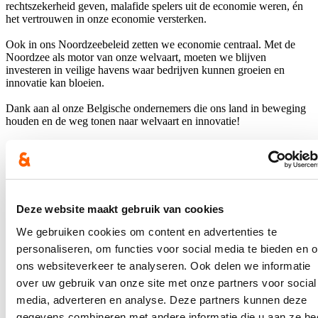
rechtszekerheid geven, malafide spelers uit de economie weren, én
het vertrouwen in onze economie versterken.
Ook in ons Noordzeebeleid zetten we economie centraal. Met de
Noordzee als motor van onze welvaart, moeten we blijven
investeren in veilige havens waar bedrijven kunnen groeien en
innovatie kan bloeien.
Dank aan al onze Belgische ondernemers die ons land in beweging
houden en de weg tonen naar welvaart en innovatie!
Hou me op de hoogte
Ontvang mijn nieuwsbrief.
E-mailadres
Deze website maakt gebruik van cookies
Postcode
We gebruiken cookies om content en advertenties te
personaliseren, om functies voor social media te bieden en 
Ja, ik wens de nieuwsbrief van Annelies Verlinden te ontvangen op
ons websiteverkeer te analyseren. Ook delen we informatie
bovenstaand mailadres*
over uw gebruik van onze site met onze partners voor social
Klik
hier
om de privacyvoorwaarden te raadplegen
media, adverteren en analyse. Deze partners kunnen deze
gegevens combineren met andere informatie die u aan ze he