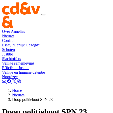
Over Annelies
Nieuws
Contact
Essay "Eerlijk Gezegd"
Schoten
Justitie
Slachtoffers
Veilige samenleving
Efficiënte Justitie
Veilige en humane detentie
Noordzee
Home
Nieuws
Doop politieboot SPN 23
Doop politieboot SPN 23