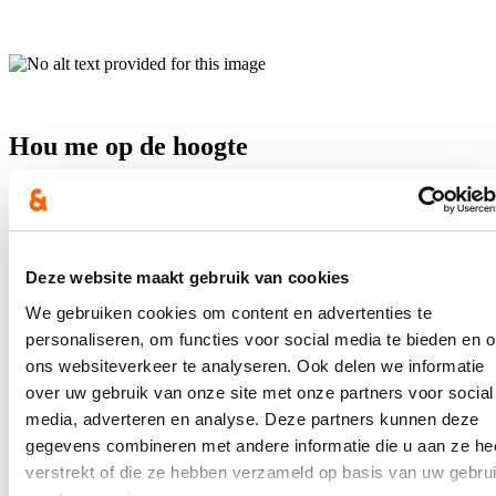
Hou me op de hoogte
Ontvang mijn nieuwsbrief.
E-mailadres
Postcode
Deze website maakt gebruik van cookies
We gebruiken cookies om content en advertenties te
Ja, ik wens de nieuwsbrief van Annelies Verlinden te ontvangen op
bovenstaand mailadres*
personaliseren, om functies voor social media te bieden en 
ons websiteverkeer te analyseren. Ook delen we informatie
Klik
hier
om de privacyvoorwaarden te raadplegen
over uw gebruik van onze site met onze partners voor social
media, adverteren en analyse. Deze partners kunnen deze
gegevens combineren met andere informatie die u aan ze he
Nieuws
verstrekt of die ze hebben verzameld op basis van uw gebru