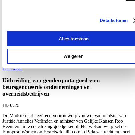
Bezoek aan het mobiele forensisch labo van
Tomorrowland
Details tonen
18/07/26
Ik bracht een bezoek aan het mobiele forensische labo van het
Alles toestaan
Nationaal Instituut voor Criminalistiek en Criminologie
op
Tomorrowland. Al voor het derde jaar op rij analyseert het labo
onmiddellijk de drugs die door de politie in beslag worden
Weigeren
genomen.
Lees meer
Uitbreiding van genderquota goed voor
beursgenoteerde ondernemingen en
overheidsbedrijven
18/07/26
De Ministerraad heeft een voorontwerp van wet van minister van
Justitie Annelies Verlinden en minister van Gelijke Kansen Rob
Beenders in tweede lezing goedgekeurd. Het wetsontwerp zet de
Europese Women on Boards-richtlijn om in Belgisch recht en voert