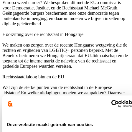
Europa weerbaarder? We bespraken dit met de EU-commissaris
voor Democratie, Justitie, en de Rechtsstaat
Michael McGrath
.
Geëngageerde burgers beschermen mee onze democratie tegen
buitenlandse inmenging, en daarom moeten we blijven inzetten op
digitale geletterdheid.
Hoorzitting over de rechtsstaat in Hongarije
We maken ons zorgen over de recente Hongaarse wetgeving die de
rechten en vrijheden van LGBTIQ+-personen beperkt. Met de
Benelux herinneren we Hongarije eraan dat EU-lidmaatschap én de
toegang tot de interne markt de naleving van de rechtsstaat en
gedeelde Europese waarden vereisen.
Rechtsstaatdialoog binnen de EU
Wat zijn de sterke punten van de rechtsstaat in de Europese
lidstaten? En welke uitdagingen moeten we aanpakken? Daarover
gaan we vandaag in debat tijdens jaarlijkse rechtsstaatdialoog. Met
het Belgische regeerakkoord komen we tegemoet aan de
aanbevelingen van de Europese Commissie en andere lidstaten. Zo
werken we aan snellere en efficiëntere gerechtelijke procedures en
zetten we volop in op de digitalisering van Justitie.
Deze website maakt gebruik van cookies
Hou me op de hoogte