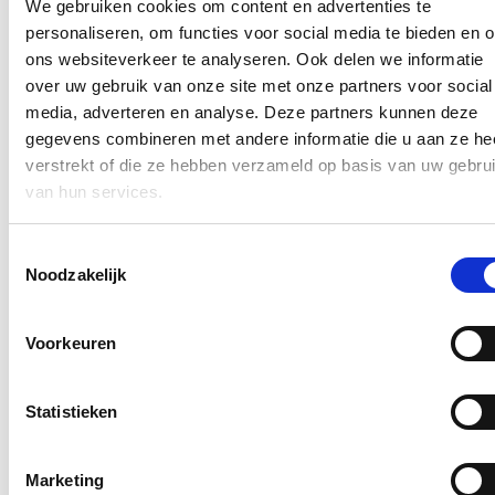
We gebruiken cookies om content en advertenties te
personaliseren, om functies voor social media te bieden en 
Ontvang mijn nieuwsbrief.
ons websiteverkeer te analyseren. Ook delen we informatie
E-mailadres
over uw gebruik van onze site met onze partners voor social
Postcode
media, adverteren en analyse. Deze partners kunnen deze
gegevens combineren met andere informatie die u aan ze he
verstrekt of die ze hebben verzameld op basis van uw gebru
Ja, ik wens de nieuwsbrief van Annelies Verlinden te ontvangen op
bovenstaand mailadres*
van hun services.
Klik
hier
om de privacyvoorwaarden te raadplegen
Toestemmingsselectie
Noodzakelijk
Nieuws
Voorkeuren
Nationale Feestdag 2026
21/07/26
Statistieken
Een prachtige Nationale Feestdag!
Marketing
Lees meer