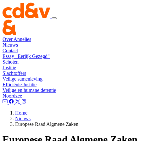
Over Annelies
Nieuws
Contact
Essay "Eerlijk Gezegd"
Schoten
Justitie
Slachtoffers
Veilige samenleving
Efficiënte Justitie
Veilige en humane detentie
Noordzee
Home
Nieuws
Europese Raad Algmene Zaken
Europese Raad Algmene Zaken