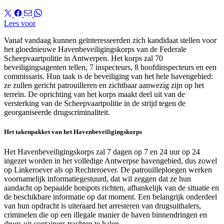
Lees voor
Vanaf vandaag kunnen geïnteresseerden zich kandidaat stellen voor
het gloednieuwe Havenbeveiligingskorps van de Federale
Scheepvaartpolitie in Antwerpen. Het korps zal 70
beveiligingsagenten tellen, 7 inspecteurs, 8 hoofdinspecteurs en een
commissaris. Hun taak is de beveiliging van het hele havengebied:
ze zullen gericht patrouilleren en zichtbaar aanwezig zijn op het
terrein. De oprichting van het korps maakt deel uit van de
versterking van de Scheepvaartpolitie in de strijd tegen de
georganiseerde drugscriminaliteit.
Het takenpakket van het Havenbeveiligingskorps
Het Havenbeveiligingskorps zal 7 dagen op 7 en 24 uur op 24
ingezet worden in het volledige Antwerpse havengebied, dus zowel
op Linkeroever als op Rechteroever. De patrouilleploegen werken
voornamelijk informatiegestuurd, dat wil zeggen dat ze hun
aandacht op bepaalde hotspots richten, afhankelijk van de situatie en
de beschikbare informatie op dat moment. Een belangrijk onderdeel
van hun opdracht is uiteraard het arresteren van drugsuithalers,
criminelen die op een illegale manier de haven binnendringen en
drugs uit containers trachten te halen.