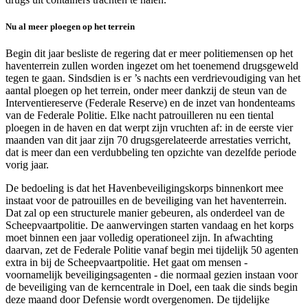
Nu al meer ploegen op het terrein
Begin dit jaar besliste de regering dat er meer politiemensen op het
haventerrein zullen worden ingezet om het toenemend drugsgeweld
tegen te gaan. Sindsdien is er ’s nachts een verdrievoudiging van het
aantal ploegen op het terrein, onder meer dankzij de steun van de
Interventiereserve (Federale Reserve) en de inzet van hondenteams
van de Federale Politie. Elke nacht patrouilleren nu een tiental
ploegen in de haven en dat werpt zijn vruchten af: in de eerste vier
maanden van dit jaar zijn 70 drugsgerelateerde arrestaties verricht,
dat is meer dan een verdubbeling ten opzichte van dezelfde periode
vorig jaar.
De bedoeling is dat het Havenbeveiligingskorps binnenkort mee
instaat voor de patrouilles en de beveiliging van het haventerrein.
Dat zal op een structurele manier gebeuren, als onderdeel van de
Scheepvaartpolitie. De aanwervingen starten vandaag en het korps
moet binnen een jaar volledig operationeel zijn. In afwachting
daarvan, zet de Federale Politie vanaf begin mei tijdelijk 50 agenten
extra in bij de Scheepvaartpolitie. Het gaat om mensen -
voornamelijk beveiligingsagenten - die normaal gezien instaan voor
de beveiliging van de kerncentrale in Doel, een taak die sinds begin
deze maand door Defensie wordt overgenomen. De tijdelijke