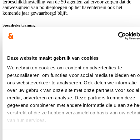
terbeschikkingstelling van de 50 agenten zal ervoor zorgen dat de
aanwezigheid van politieploegen op het haventerrein ook het
komende jaar gewaarborgd blijft.
Specifieke training
Het Havenbeveiligingskorps zal voornamelijk bestaan uit (70)
beveiligingsagenten (BAGP’s), dat zijn politiemensen die specifiek
zijn opgeleid voor bijzondere beveiligingsopdrachten en niet om
gerechtelijk werk te doen. Hun algemene opleiding duurt zes
Deze website maakt gebruik van cookies
maanden en ze moeten de haven, de procedures en de werking goed
leren kennen. Beveiligingsagenten kunnen na twee jaar eventueel
We gebruiken cookies om content en advertenties te
doorgroeien naar inspecteur, waarvoor ze dan bijkomend opgeleid
personaliseren, om functies voor social media te bieden en 
worden.
ons websiteverkeer te analyseren. Ook delen we informatie
Solliciteren voor het Havenbeveiligingskorps
over uw gebruik van onze site met onze partners voor social
media, adverteren en analyse. Deze partners kunnen deze
Vanaf 8 mei 2023 kan je solliciteren voor het nieuwe
gegevens combineren met andere informatie die u aan ze he
Havenbeveiligingskorps. De Federale Politie werft hiervoor 70
beveiligingsagenten van politie aan. Wil jij één van die 70 zijn?
verstrekt of die ze hebben verzameld op basis van uw gebru
Solliciteren kan via
www.havenkorps.be
. Je vindt er meer uitleg
van hun services.
over de selectievoorwaarden, de betaalde opleiding en het loon.
Minister van Binnenlandse Zaken Annelies Verlinden:
"De Haven
Toestemmingsselectie