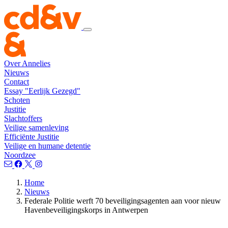
Over Annelies
Nieuws
Contact
Essay "Eerlijk Gezegd"
Schoten
Justitie
Slachtoffers
Veilige samenleving
Efficiënte Justitie
Veilige en humane detentie
Noordzee
Home
Nieuws
Federale Politie werft 70 beveiligingsagenten aan voor nieuw
Havenbeveiligingskorps in Antwerpen