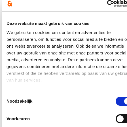
veiligheidsfuncties, zoals gemeenschapswachten en sfeercoaches.
Ook slachtoffers en mogelijke slachtoffers van seksueel geweld
moeten meer aandacht krijgen. Met een veilige publieke ruimte voor
Deze website maakt gebruik van cookies
meisjes en vrouwen, meer zorgcentra voor slachtoffers na seksueel
geweld, een betere aanpak van intrafamiliaal geweld en een
We gebruiken cookies om content en advertenties te
kindtoets voor de politie.
personaliseren, om functies voor social media te bieden en 
Met ons bent u in veilige handen!
ons websiteverkeer te analyseren. Ook delen we informatie
over uw gebruik van onze site met onze partners voor social
Hou me op de hoogte
media, adverteren en analyse. Deze partners kunnen deze
gegevens combineren met andere informatie die u aan ze he
Ontvang mijn nieuwsbrief.
verstrekt of die ze hebben verzameld op basis van uw gebru
E-mailadres
van hun services.
Postcode
Toestemmingsselectie
Ja, ik wens de nieuwsbrief van Annelies Verlinden te ontvangen op
Noodzakelijk
bovenstaand mailadres*
Klik
hier
om de privacyvoorwaarden te raadplegen
Voorkeuren