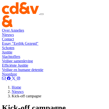
Over Annelies
Nieuws
Contact
Essay "Eerlijk Gezegd"
Schoten
Justitie
Slachtoffers
Veilige samenleving
Efficiënte Justitie
Veilige en humane detentie
Noordzee
Home
Nieuws
Kick-off campagne
Kick-off campagne