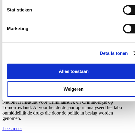
Nieuws
Statistieken
Nationale Feestdag 2026
Marketing
21/07/26
Een prachtige Nationale Feestdag!
Details tonen
Lees meer
Bezoek aan het mobiele forensisch labo van
Alles toestaan
Tomorrowland
18/07/26
Weigeren
Ik bracht een bezoek aan het mobiele forensische labo van het
Nationaal Instituut voor Criminalistiek en Criminologie
op
Tomorrowland. Al voor het derde jaar op rij analyseert het labo
onmiddellijk de drugs die door de politie in beslag worden
genomen.
Lees meer