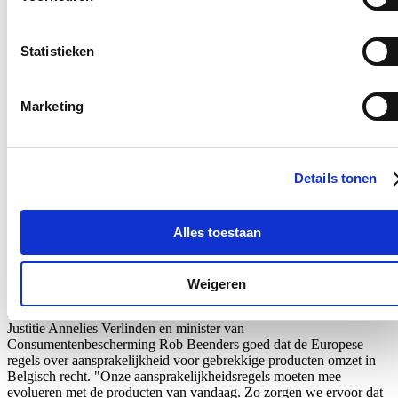
18/07/26
Statistieken
De Ministerraad heeft een voorontwerp van wet van minister van
Justitie Annelies Verlinden en minister van Gelijke Kansen Rob
Beenders in tweede lezing goedgekeurd. Het wetsontwerp zet de
Europese Women on Boards-richtlijn om in Belgisch recht en voert
Marketing
daarnaast quota in voor de directiecomités van autonome
overheidsbedrijven en voor de kamers van het Rekenhof. "Met dit
wetsontwerp neemt ook de overheid haar verantwoordelijkheid”,
aldus minister Verlinden.
Details tonen
Lees meer
Modernisering van regels rond aansprakelijkheid
Alles toestaan
voor gebrekkige producten
18/07/26
Weigeren
De ministerraad keurde een voorontwerp van wet van minister van
Justitie Annelies Verlinden en minister van
Consumentenbescherming Rob Beenders goed dat de Europese
regels over aansprakelijkheid voor gebrekkige producten omzet in
Belgisch recht. "Onze aansprakelijkheidsregels moeten mee
evolueren met de producten van vandaag. Zo zorgen we ervoor dat