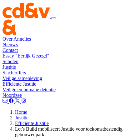
Over Annelies
Nieuws
Contact
Essay "Eerlijk Gezegd"
Schoten
Justitie
Slachtoffers
Veilige samenleving
Efficiënte Justitie
Veilige en humane detentie
Noordzee
Home
Justitie
Efficiënte Justitie
Let’s Build mobiliseert Justitie voor toekomstbestendig
gebouwenpark