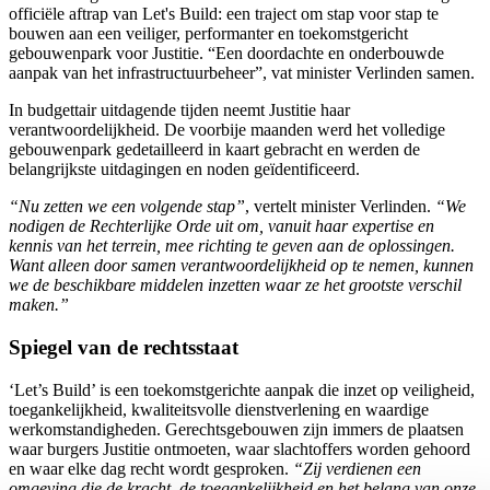
officiële aftrap van Let's Build: een traject om stap voor stap te
bouwen aan een veiliger, performanter en toekomstgericht
gebouwenpark voor Justitie. “Een doordachte en onderbouwde
aanpak van het infrastructuurbeheer”, vat minister Verlinden samen.
In budgettair uitdagende tijden neemt Justitie haar
verantwoordelijkheid. De voorbije maanden werd het volledige
gebouwenpark gedetailleerd in kaart gebracht en werden de
belangrijkste uitdagingen en noden geïdentificeerd.
“Nu zetten we een volgende stap”
, vertelt minister Verlinden.
“We
nodigen de Rechterlijke Orde uit om, vanuit haar expertise en
kennis van het terrein, mee richting te geven aan de oplossingen.
Want alleen door samen verantwoordelijkheid op te nemen, kunnen
we de beschikbare middelen inzetten waar ze het grootste verschil
maken.”
Spiegel van de rechtsstaat
‘Let’s Build’ is een toekomstgerichte aanpak die inzet op veiligheid,
toegankelijkheid, kwaliteitsvolle dienstverlening en waardige
werkomstandigheden. Gerechtsgebouwen zijn immers de plaatsen
waar burgers Justitie ontmoeten, waar slachtoffers worden gehoord
en waar elke dag recht wordt gesproken.
“Zij verdienen een
omgeving die de kracht, de toegankelijkheid en het belang van onze