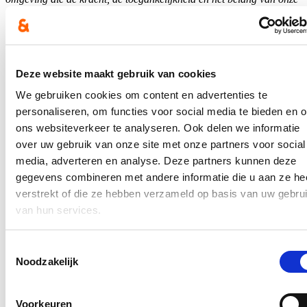
rechtsstaat weerspiegelt”
, besluit minister Verlinden.
Hou me op de hoogte
Ontvang mijn nieuwsbrief.
Deze website maakt gebruik van cookies
E-mailadres
We gebruiken cookies om content en advertenties te
Postcode
personaliseren, om functies voor social media te bieden en 
ons websiteverkeer te analyseren. Ook delen we informatie
over uw gebruik van onze site met onze partners voor social
Ja, ik wens de nieuwsbrief van Annelies Verlinden te ontvangen op
bovenstaand mailadres*
media, adverteren en analyse. Deze partners kunnen deze
gegevens combineren met andere informatie die u aan ze he
Klik
hier
om de privacyvoorwaarden te raadplegen
verstrekt of die ze hebben verzameld op basis van uw gebru
van hun services.
Efficiënte Justitie
Toestemmingsselectie
Noodzakelijk
Uitbreiding van genderquota goed voor
beursgenoteerde ondernemingen en
overheidsbedrijven
Voorkeuren