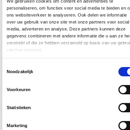
We gebruiken cookies om content en advertenties te
personaliseren, om functies voor social media te bieden en 
Ontvang mijn nieuwsbrief.
ons websiteverkeer te analyseren. Ook delen we informatie
E-mailadres
over uw gebruik van onze site met onze partners voor social
Postcode
media, adverteren en analyse. Deze partners kunnen deze
gegevens combineren met andere informatie die u aan ze he
verstrekt of die ze hebben verzameld op basis van uw gebru
Ja, ik wens de nieuwsbrief van Annelies Verlinden te ontvangen op
bovenstaand mailadres*
van hun services.
Klik
hier
om de privacyvoorwaarden te raadplegen
Toestemmingsselectie
Noodzakelijk
Nieuws
Voorkeuren
Nationale Feestdag 2026
21/07/26
Statistieken
Een prachtige Nationale Feestdag!
Marketing
Lees meer