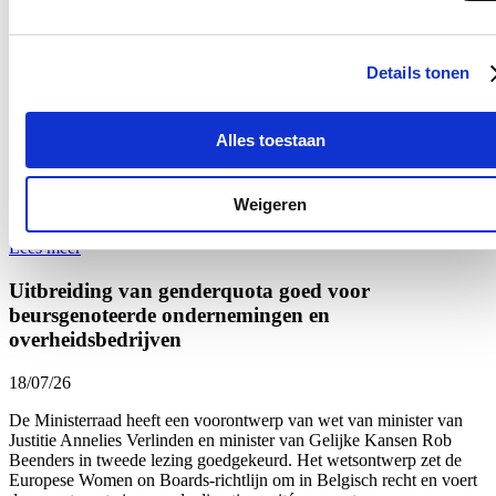
Bezoek aan het mobiele forensisch labo van
Tomorrowland
Details tonen
18/07/26
Ik bracht een bezoek aan het mobiele forensische labo van het
Alles toestaan
Nationaal Instituut voor Criminalistiek en Criminologie
op
Tomorrowland. Al voor het derde jaar op rij analyseert het labo
onmiddellijk de drugs die door de politie in beslag worden
Weigeren
genomen.
Lees meer
Uitbreiding van genderquota goed voor
beursgenoteerde ondernemingen en
overheidsbedrijven
18/07/26
De Ministerraad heeft een voorontwerp van wet van minister van
Justitie Annelies Verlinden en minister van Gelijke Kansen Rob
Beenders in tweede lezing goedgekeurd. Het wetsontwerp zet de
Europese Women on Boards-richtlijn om in Belgisch recht en voert