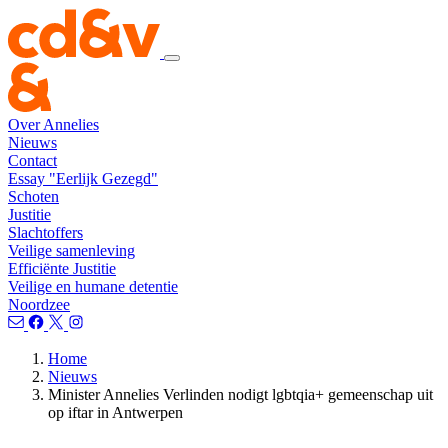
Over Annelies
Nieuws
Contact
Essay "Eerlijk Gezegd"
Schoten
Justitie
Slachtoffers
Veilige samenleving
Efficiënte Justitie
Veilige en humane detentie
Noordzee
Home
Nieuws
Minister Annelies Verlinden nodigt lgbtqia+ gemeenschap uit
op iftar in Antwerpen