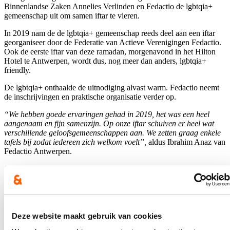
Binnenlandse Zaken Annelies Verlinden en Fedactio de lgbtqia+
gemeenschap uit om samen iftar te vieren.
In 2019 nam de de lgbtqia+ gemeenschap reeds deel aan een iftar
georganiseer door de Federatie van Actieve Verenigingen Fedactio.
Ook de eerste iftar van deze ramadan, morgenavond in het Hilton
Hotel te Antwerpen, wordt dus, nog meer dan anders, lgbtqia+
friendly.
De lgbtqia+ onthaalde de uitnodiging alvast warm. Fedactio neemt
de inschrijvingen en praktische organisatie verder op.
“We hebben goede ervaringen gehad in 2019, het was een heel
aangenaam en fijn samenzijn. Op onze iftar schuiven er heel wat
verschillende geloofsgemeenschappen aan. We zetten graag enkele
tafels bij zodat iedereen zich welkom voelt”,
aldus Ibrahim Anaz van
Fedactio Antwerpen.
“Op de eerste dag van de ramadan willen we graag zoveel mogelijk
mensen samenbrengen, over geloofsovertuiging en seksuele
geaardheid heen. Ik kijk ernaar uit om met vele mensen morgen iftar
te vieren”
, aldus minister van Binnenlandse Zaken Annelies
Verlinden.
Deze website maakt gebruik van cookies
Hou me op de hoogte