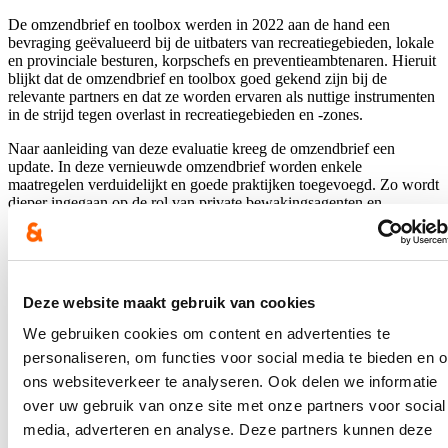
De omzendbrief en toolbox werden in 2022 aan de hand een
bevraging geëvalueerd bij de uitbaters van recreatiegebieden, lokale
en provinciale besturen, korpschefs en preventieambtenaren. Hieruit
blijkt dat de omzendbrief en toolbox goed gekend zijn bij de
relevante partners en dat ze worden ervaren als nuttige instrumenten
in de strijd tegen overlast in recreatiegebieden en -zones.
Naar aanleiding van deze evaluatie kreeg de omzendbrief een
update. In deze vernieuwde omzendbrief worden enkele
maatregelen verduidelijkt en goede praktijken toegevoegd. Zo wordt
dieper ingegaan op de rol van private bewakingsagenten en
gemeenschapswachten in de aanpak van overlast in
recreatiegebieden en -zones. Bewakingsagenten kunnen,
bijvoorbeeld, de toegang weigeren aan personen zonder het vereiste
toegangsticket of mensen die door hun gedrag de veiligheid van
andere recreanten in het gedrang kunnen brengen.
Deze website maakt gebruik van cookies
Gemeenschapswachten kunnen onder andere worden ingezet op
stranden en provinciale parken, om bezoekers te informeren en te
We gebruiken cookies om content en advertenties te
sensibiliseren. Ze oefenen ook een signaalfunctie uit voor bevoegde
personaliseren, om functies voor social media te bieden en 
diensten, zoals de politie en beheerders van recreatiegebieden.
ons websiteverkeer te analyseren. Ook delen we informatie
Eén van de goede praktijken die in de vernieuwde omzendbrief
over uw gebruik van onze site met onze partners voor social
werd opgenomen, is een digitale bezoekersbarometer, die
in real
media, adverteren en analyse. Deze partners kunnen deze
time
de drukte in een bepaald recreatiegebied of -zone weergeeft.