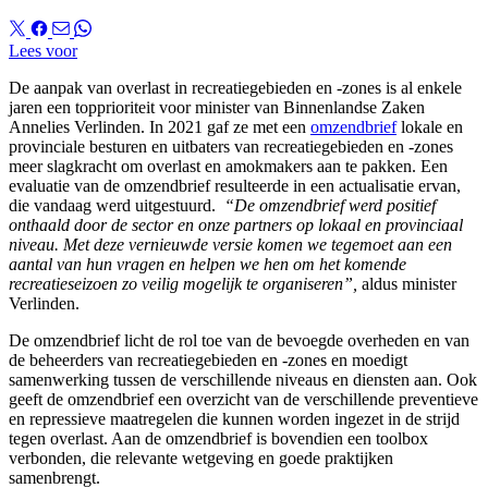
Lees voor
De aanpak van overlast in recreatiegebieden en -zones is al enkele
jaren een topprioriteit voor minister van Binnenlandse Zaken
Annelies Verlinden. In 2021 gaf ze met een
omzendbrief
lokale en
provinciale besturen en uitbaters van recreatiegebieden en -zones
meer slagkracht om overlast en amokmakers aan te pakken. Een
evaluatie van de omzendbrief resulteerde in een actualisatie ervan,
die vandaag werd uitgestuurd.
“De omzendbrief werd positief
onthaald door de sector en onze partners op lokaal en provinciaal
niveau. Met deze vernieuwde versie komen we tegemoet aan een
aantal van hun vragen en helpen we hen om het komende
recreatieseizoen zo veilig mogelijk te organiseren”,
aldus minister
Verlinden.
De omzendbrief licht de rol toe van de bevoegde overheden en van
de beheerders van recreatiegebieden en -zones en moedigt
samenwerking tussen de verschillende niveaus en diensten aan. Ook
geeft de omzendbrief een overzicht van de verschillende preventieve
en repressieve maatregelen die kunnen worden ingezet in de strijd
tegen overlast. Aan de omzendbrief is bovendien een toolbox
verbonden, die relevante wetgeving en goede praktijken
samenbrengt.