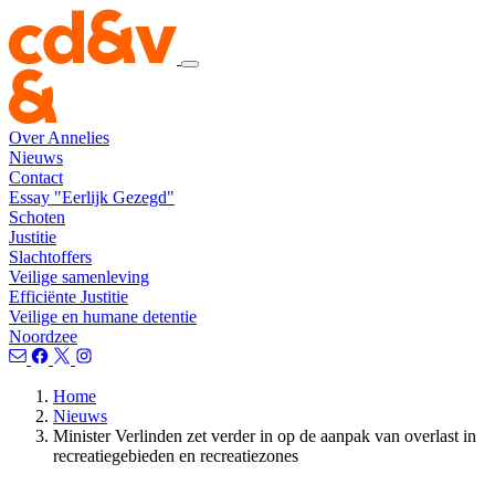
Over Annelies
Nieuws
Contact
Essay "Eerlijk Gezegd"
Schoten
Justitie
Slachtoffers
Veilige samenleving
Efficiënte Justitie
Veilige en humane detentie
Noordzee
Home
Nieuws
Minister Verlinden zet verder in op de aanpak van overlast in
recreatiegebieden en recreatiezones