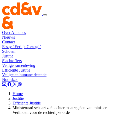
Over Annelies
Nieuws
Contact
Essay "Eerlijk Gezegd"
Schoten
Justitie
Slachtoffers
Veilige samenleving
Efficiënte Justitie
Veilige en humane detentie
Noordzee
Home
Justitie
Efficiënte Justitie
Ministerraad schaart zich achter maatregelen van minister
Verlinden voor de rechterlijke orde