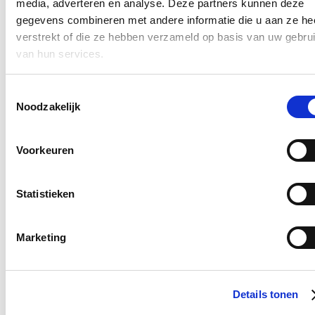
media, adverteren en analyse. Deze partners kunnen deze
Hou me op de hoogte
gegevens combineren met andere informatie die u aan ze he
verstrekt of die ze hebben verzameld op basis van uw gebru
Ontvang mijn nieuwsbrief.
van hun services.
E-mailadres
Postcode
Toestemmingsselectie
Noodzakelijk
Ja, ik wens de nieuwsbrief van Annelies Verlinden te ontvangen op
bovenstaand mailadres*
Voorkeuren
Klik
hier
om de privacyvoorwaarden te raadplegen
Statistieken
Efficiënte Justitie
Marketing
Uitbreiding van genderquota goed voor
beursgenoteerde ondernemingen en
overheidsbedrijven
Details tonen
18/07/26