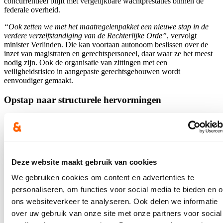
concurrentieel blijft met vergelijkbare wachtprestaties binnen de
federale overheid.
“Ook zetten we met het maatregelenpakket een nieuwe stap in de
verdere verzelfstandiging van de Rechterlijke Orde”
, vervolgt
minister Verlinden. Die kan voortaan autonoom beslissen over de
inzet van magistraten en gerechtspersoneel, daar waar ze het meest
nodig zijn. Ook de organisatie van zittingen met een
veiligheidsrisico in aangepaste gerechtsgebouwen wordt
eenvoudiger gemaakt.
Opstap naar structurele hervormingen
De nieuwe maatregelen kaderen in de uitvoering van het
Hefboomplan, dat vorige zomer voortvloeide uit een intense dialoog
tussen minister Verlinden en vertegenwoordigers van de Rechterlijke
Orde. Het gaat om een concreet actieplan dat inzet op versterking en
vernieuwing van de Rechterlijke Orde, inclusief het perspectief op
Deze website maakt gebruik van cookies
structurele hervormingen op langere termijn.
We gebruiken cookies om content en advertenties te
Minister van Justitie Annelies Verlinden:
“Met deze maatregelen
personaliseren, om functies voor social media te bieden en 
zetten we dus een belangrijke stap, maar we moeten en zullen onze
inspanningen verderzetten. Samen met de Rechterlijke Orde werk ik
ons websiteverkeer te analyseren. Ook delen we informatie
aan een vervolg om de organisatie sterker en efficiënter te maken.”
over uw gebruik van onze site met onze partners voor social