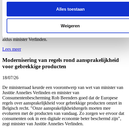
De Ministerraad heeft een voorontwerp van wet van minister van
Justitie Annelies Verlinden en minister van Gelijke Kansen Rob
Alles toestaan
Beenders in tweede lezing goedgekeurd. Het wetsontwerp zet de
Europese Women on Boards-richtlijn om in Belgisch recht en voert
daarnaast quota in voor de directiecomités van autonome
Weigeren
overheidsbedrijven en voor de kamers van het Rekenhof. "Met dit
wetsontwerp neemt ook de overheid haar verantwoordelijkheid”,
aldus minister Verlinden.
Lees meer
Modernisering van regels rond aansprakelijkheid
voor gebrekkige producten
18/07/26
De ministerraad keurde een voorontwerp van wet van minister van
Justitie Annelies Verlinden en minister van
Consumentenbescherming Rob Beenders goed dat de Europese
regels over aansprakelijkheid voor gebrekkige producten omzet in
Belgisch recht. "Onze aansprakelijkheidsregels moeten mee
evolueren met de producten van vandaag. Zo zorgen we ervoor dat
consumenten ook in een digitale economie beter beschermd zijn",
zegt minister van Justitie Annelies Verlinden.