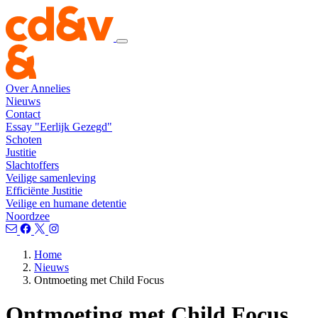
Over Annelies
Nieuws
Contact
Essay "Eerlijk Gezegd"
Schoten
Justitie
Slachtoffers
Veilige samenleving
Efficiënte Justitie
Veilige en humane detentie
Noordzee
Home
Nieuws
Ontmoeting met Child Focus
Ontmoeting met Child Focus