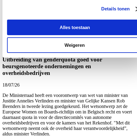
18/07/26
Details tonen
Ik bracht een bezoek aan het mobiele forensische labo van het
Nationaal Instituut voor Criminalistiek en Criminologie
op
Tomorrowland. Al voor het derde jaar op rij analyseert het labo
Alles toestaan
onmiddellijk de drugs die door de politie in beslag worden
genomen.
Weigeren
Lees meer
Uitbreiding van genderquota goed voor
beursgenoteerde ondernemingen en
overheidsbedrijven
18/07/26
De Ministerraad heeft een voorontwerp van wet van minister van
Justitie Annelies Verlinden en minister van Gelijke Kansen Rob
Beenders in tweede lezing goedgekeurd. Het wetsontwerp zet de
Europese Women on Boards-richtlijn om in Belgisch recht en voert
daarnaast quota in voor de directiecomités van autonome
overheidsbedrijven en voor de kamers van het Rekenhof. "Met dit
wetsontwerp neemt ook de overheid haar verantwoordelijkheid”,
aldus minister Verlinden.