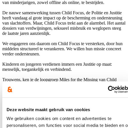
van minderjarigen, zowel offline als online, te bestrijden.
De nauwe samenwerking tussen Child Focus, de Politie en Justitie
heeft vandaag al grote impact op de bescherming en ondersteuning
van slachtoffers. Maar, Child Focus trekt aan de alarmbel. Het aantal
dossiers van verdwijningen, seksueel misbruik en weglopers steeg
de laatste jaren aanzienlijk.
We engageren ons daarom om Child Focus te versterken, door hun
middelen structureel te verankeren. We willen hun missie concreet
verder ondersteunen.
Kinderen en jongeren verdienen immers een Justitie op maat:
menselijk, toegankelijk en verbindend.
Trouwens, ken je de loopgroep Miles for the Missing van Child
Focus al?
Word lid op Strava, loop een alternatieve route, en help in de
zoektocht naar vermiste kinderen.
Hou me op de hoogte
Deze website maakt gebruik van cookies
We gebruiken cookies om content en advertenties te
Ontvang mijn nieuwsbrief.
personaliseren, om functies voor social media te bieden en 