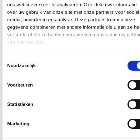
E-mailadres
ons websiteverkeer te analyseren. Ook delen we informatie
Postcode
over uw gebruik van onze site met onze partners voor social
media, adverteren en analyse. Deze partners kunnen deze
Ja, ik wens de nieuwsbrief van Annelies Verlinden te ontvangen op
gegevens combineren met andere informatie die u aan ze he
bovenstaand mailadres*
verstrekt of die ze hebben verzameld op basis van uw gebru
Klik
hier
om de privacyvoorwaarden te raadplegen
van hun services.
Toestemmingsselectie
Nieuws
Noodzakelijk
Nationale Feestdag 2026
Voorkeuren
21/07/26
Een prachtige Nationale Feestdag!
Statistieken
Lees meer
Marketing
Bezoek aan het mobiele forensisch labo van
Tomorrowland