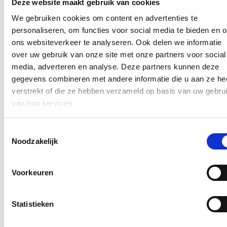
Deze website maakt gebruik van cookies
zo goed als mogelijk te beschermen.
We gebruiken cookies om content en advertenties te
Hou me op de hoogte
personaliseren, om functies voor social media te bieden en 
ons websiteverkeer te analyseren. Ook delen we informatie
Ontvang mijn nieuwsbrief.
over uw gebruik van onze site met onze partners voor social
media, adverteren en analyse. Deze partners kunnen deze
E-mailadres
Postcode
gegevens combineren met andere informatie die u aan ze he
verstrekt of die ze hebben verzameld op basis van uw gebru
van hun services.
Ja, ik wens de nieuwsbrief van Annelies Verlinden te ontvangen op
bovenstaand mailadres*
Toestemmingsselectie
Klik
hier
om de privacyvoorwaarden te raadplegen
Noodzakelijk
Nieuws
Voorkeuren
Nationale Feestdag 2026
Statistieken
21/07/26