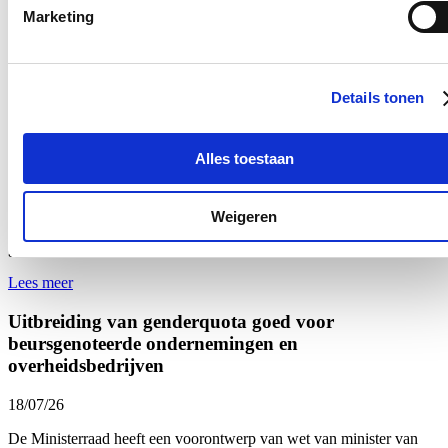
Een prachtige Nationale Feestdag!
Marketing
Lees meer
Bezoek aan het mobiele forensisch labo van
Details tonen
Tomorrowland
18/07/26
Alles toestaan
Ik bracht een bezoek aan het mobiele forensische labo van het
Nationaal Instituut voor Criminalistiek en Criminologie
op
Tomorrowland. Al voor het derde jaar op rij analyseert het labo
Weigeren
onmiddellijk de drugs die door de politie in beslag worden
genomen.
Lees meer
Uitbreiding van genderquota goed voor
beursgenoteerde ondernemingen en
overheidsbedrijven
18/07/26
De Ministerraad heeft een voorontwerp van wet van minister van