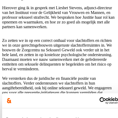
Hierover ging ik in gesprek met
Liesbet Stevens
, adjunct-directeur
van het Instituut voor de Gelijkheid van Vrouwen en Mannen, en
professor seksueel strafrecht. We bespraken hoe Justitie haar rol kan
opnemen en waarmaken, en hoe ze zo goed als mogelijk met alle
partners kan samenwerken.
Zo zetten we in op een correct onthaal voor slachtoffers en richten
we in onze gerechtsgebouwen uitgeruste slachtofferruimtes in. We
bouwen de Zorgcentra na Seksueel Geweld ook verder uit in het
hele land, en zetten in op kosteloze psychologische ondersteuning.
Daarnaast moeten we nauw samenwerken met de gefedereerde
entiteiten om seksuele delinquenten te begeleiden om het risico op
herval te verminderen.
We versterken dus de juridische en financiële positie van
slachtoffers. Verder ondersteunen we slachtoffers in hun
aangiftebereidheid, ook bij online seksueel geweld. We engageren
ons voor alle preventie-initiatieven die kunnen vermijden dat
mensen slachtoffer van seksueel geweld worden, met campagnes
zoals de “Ask for Angela” in uitgaansgelegenheden.
Slachtoffers van seksueel geweld staan niet alleen. Justitie zet in op
samenwerking en concrete maatregelen om hun noden en behoeften