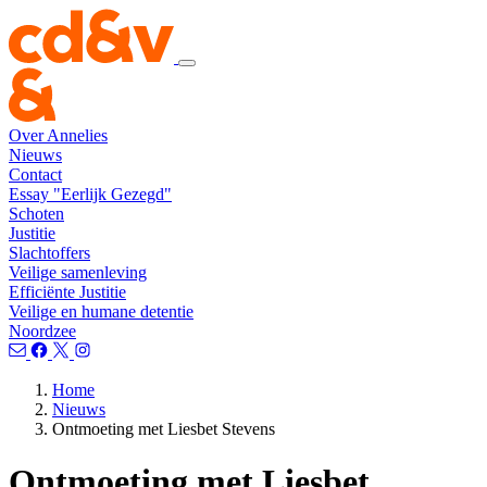
Over Annelies
Nieuws
Contact
Essay "Eerlijk Gezegd"
Schoten
Justitie
Slachtoffers
Veilige samenleving
Efficiënte Justitie
Veilige en humane detentie
Noordzee
Home
Nieuws
Ontmoeting met Liesbet Stevens
Ontmoeting met Liesbet