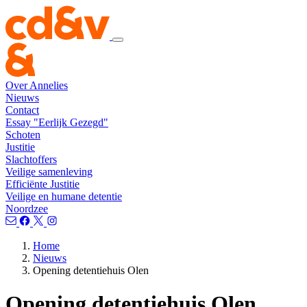
Over Annelies
Nieuws
Contact
Essay "Eerlijk Gezegd"
Schoten
Justitie
Slachtoffers
Veilige samenleving
Efficiënte Justitie
Veilige en humane detentie
Noordzee
Home
Nieuws
Opening detentiehuis Olen
Opening detentiehuis Olen