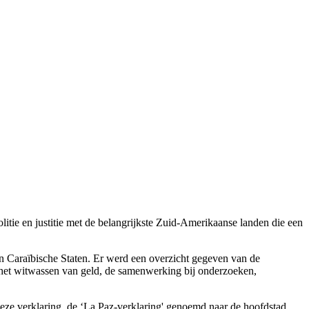
tie en justitie met de belangrijkste Zuid-Amerikaanse landen die een
 Caraïbische Staten. Er werd een overzicht gegeven van de
n het witwassen van geld, de samenwerking bij onderzoeken,
ze verklaring, de ‘La Paz-verklaring' genoemd naar de hoofdstad