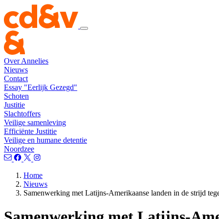
Over Annelies
Nieuws
Contact
Essay "Eerlijk Gezegd"
Schoten
Justitie
Slachtoffers
Veilige samenleving
Efficiënte Justitie
Veilige en humane detentie
Noordzee
Home
Nieuws
Samenwerking met Latijns-Amerikaanse landen in de strijd teg
Samenwerking met Latijns-Ameri