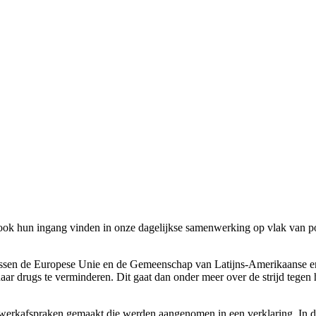
k hun ingang vinden in onze dagelijkse samenwerking op vlak van poli
ussen de Europese Unie en de Gemeenschap van Latijns-Amerikaanse en
aar drugs te verminderen. Dit gaat dan onder meer over de strijd tege
.
erkafspraken gemaakt die werden aangenomen in een verklaring. In de