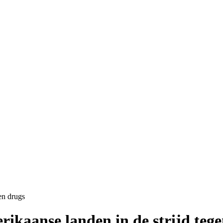
en drugs
kaanse landen in de strijd tege