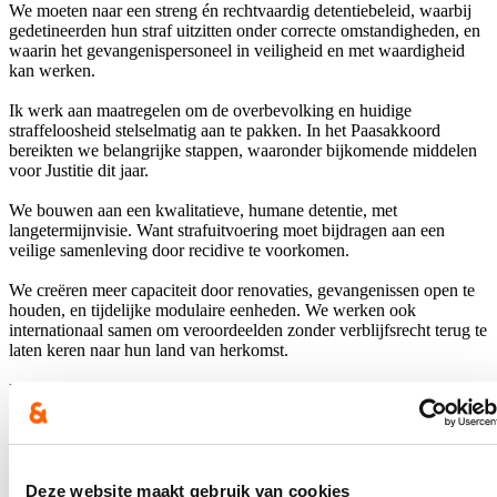
We moeten naar een streng én rechtvaardig detentiebeleid, waarbij
gedetineerden hun straf uitzitten onder correcte omstandigheden, en
waarin het gevangenispersoneel in veiligheid en met waardigheid
kan werken.
Ik werk aan maatregelen om de overbevolking en huidige
straffeloosheid stelselmatig aan te pakken. In het Paasakkoord
bereikten we belangrijke stappen, waaronder bijkomende middelen
voor Justitie dit jaar.
We bouwen aan een kwalitatieve, humane detentie, met
langetermijnvisie. Want strafuitvoering moet bijdragen aan een
veilige samenleving door recidive te voorkomen.
We creëren meer capaciteit door renovaties, gevangenissen open te
houden, en tijdelijke modulaire eenheden. We werken ook
internationaal samen om veroordeelden zonder verblijfsrecht terug te
laten keren naar hun land van herkomst.
Die oplossingen moeten we samen uitwerken. Van
gevangenisdirecteurs en penitentiair beambten, tot de directie-
generaal EPI en de FOD Justitie. Van magistraten en politiemensen,
tot de gemeenschappen en de gezondheidszorg. Van de Regie der
Gebouwen tot onze sociale en pastorale werkers. Iedereen heeft een
rol en heeft recht op een aanpak die werkt.
Deze website maakt gebruik van cookies