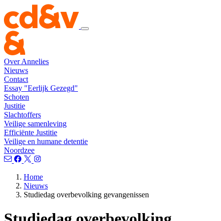
Over Annelies
Nieuws
Contact
Essay "Eerlijk Gezegd"
Schoten
Justitie
Slachtoffers
Veilige samenleving
Efficiënte Justitie
Veilige en humane detentie
Noordzee
Home
Nieuws
Studiedag overbevolking gevangenissen
Studiedag overbevolking