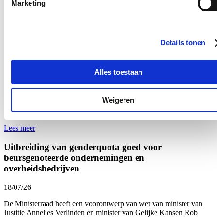
Marketing
Lees meer
Bezoek aan het mobiele forensisch labo van
Tomorrowland
Details tonen
18/07/26
Alles toestaan
Ik bracht een bezoek aan het mobiele forensische labo van het
Nationaal Instituut voor Criminalistiek en Criminologie
op
Tomorrowland. Al voor het derde jaar op rij analyseert het labo
Weigeren
onmiddellijk de drugs die door de politie in beslag worden
genomen.
Lees meer
Uitbreiding van genderquota goed voor
beursgenoteerde ondernemingen en
overheidsbedrijven
18/07/26
De Ministerraad heeft een voorontwerp van wet van minister van
Justitie Annelies Verlinden en minister van Gelijke Kansen Rob