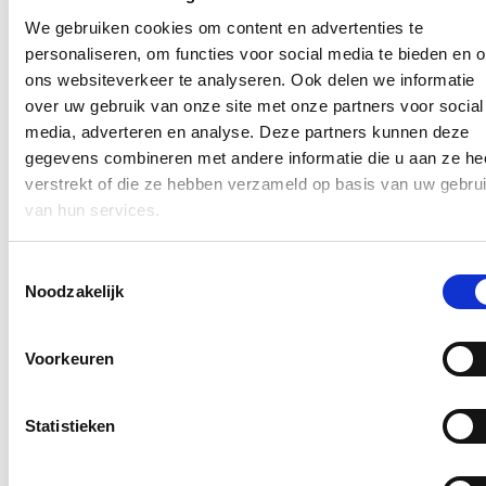
We gebruiken cookies om content en advertenties te
Hou me op de hoogte
personaliseren, om functies voor social media te bieden en 
ons websiteverkeer te analyseren. Ook delen we informatie
Ontvang mijn nieuwsbrief.
over uw gebruik van onze site met onze partners voor social
E-mailadres
media, adverteren en analyse. Deze partners kunnen deze
Postcode
gegevens combineren met andere informatie die u aan ze he
verstrekt of die ze hebben verzameld op basis van uw gebru
Ja, ik wens de nieuwsbrief van Annelies Verlinden te ontvangen op
van hun services.
bovenstaand mailadres*
Klik
hier
om de privacyvoorwaarden te raadplegen
Toestemmingsselectie
Noodzakelijk
Nieuws
Voorkeuren
Nationale Feestdag 2026
Statistieken
21/07/26
Een prachtige Nationale Feestdag!