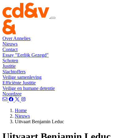
Over Annelies
Nieuws
Contact
Essay "Eerlijk Gezegd"
Schoten
Justitie
Slachtoffers
Veilige samenleving
Efficiënte Justitie
Veilige en humane detentie
Noordzee
Home
Nieuws
Uitvaart Benjamin Leduc
Uitvaart Benjamin Leduc