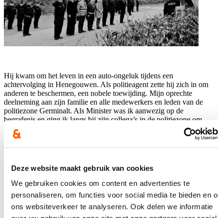
Hij kwam om het leven in een auto-ongeluk tijdens een
achtervolging in Henegouwen. Als politieagent zette hij zich in om
anderen te beschermen, een nobele toewijding. Mijn oprechte
deelneming aan zijn familie en alle medewerkers en leden van de
politiezone Germinalt. Als Minister was ik aanwezig op de
begrafenis en ging ik langs bij zijn collega’s in de politiezone om
hen een hart onder de riem te steken.
Hou me op de hoogte
Deze website maakt gebruik van cookies
Ontvang mijn nieuwsbrief.
We gebruiken cookies om content en advertenties te
E-mailadres
personaliseren, om functies voor social media te bieden en 
Postcode
ons websiteverkeer te analyseren. Ook delen we informatie