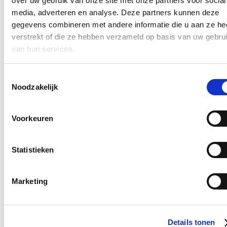
over uw gebruik van onze site met onze partners voor social
Ja, ik wens de nieuwsbrief van Annelies Verlinden te ontvangen op
media, adverteren en analyse. Deze partners kunnen deze
bovenstaand mailadres*
gegevens combineren met andere informatie die u aan ze he
Klik
hier
om de privacyvoorwaarden te raadplegen
verstrekt of die ze hebben verzameld op basis van uw gebru
van hun services.
Nieuws
Toestemmingsselectie
Noodzakelijk
Nationale Feestdag 2026
21/07/26
Voorkeuren
Een prachtige Nationale Feestdag!
Statistieken
Lees meer
Bezoek aan het mobiele forensisch labo van
Tomorrowland
Marketing
18/07/26
Ik bracht een bezoek aan het mobiele forensische labo van het
Details tonen
Nationaal Instituut voor Criminalistiek en Criminologie
op