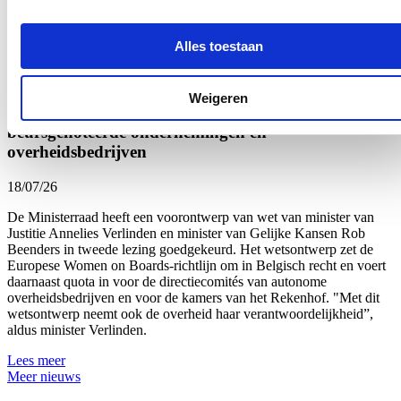
Tomorrowland. Al voor het derde jaar op rij analyseert het labo
onmiddellijk de drugs die door de politie in beslag worden
Alles toestaan
genomen.
Lees meer
Weigeren
Uitbreiding van genderquota goed voor
beursgenoteerde ondernemingen en
overheidsbedrijven
18/07/26
De Ministerraad heeft een voorontwerp van wet van minister van
Justitie Annelies Verlinden en minister van Gelijke Kansen Rob
Beenders in tweede lezing goedgekeurd. Het wetsontwerp zet de
Europese Women on Boards-richtlijn om in Belgisch recht en voert
daarnaast quota in voor de directiecomités van autonome
overheidsbedrijven en voor de kamers van het Rekenhof. "Met dit
wetsontwerp neemt ook de overheid haar verantwoordelijkheid”,
aldus minister Verlinden.
Lees meer
Meer nieuws