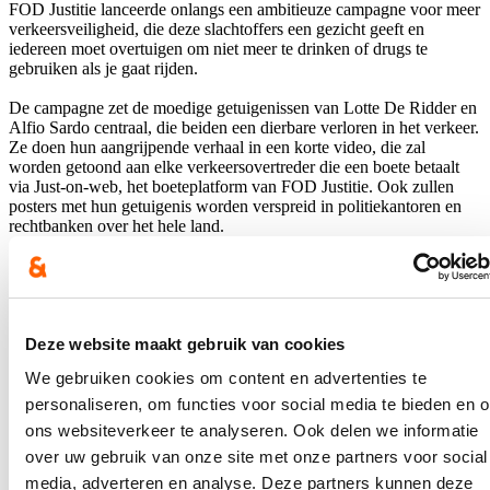
FOD Justitie lanceerde onlangs een ambitieuze campagne voor meer
verkeersveiligheid, die deze slachtoffers een gezicht geeft en
iedereen moet overtuigen om niet meer te drinken of drugs te
gebruiken als je gaat rijden.
De campagne zet de moedige getuigenissen van
Lotte De Ridder
en
Alfio Sardo centraal, die beiden een dierbare verloren in het verkeer.
Ze doen hun aangrijpende verhaal in een korte video, die zal
worden getoond aan elke verkeersovertreder die een boete betaalt
via Just-on-web, het boeteplatform van FOD Justitie. Ook zullen
posters met hun getuigenis worden verspreid in politiekantoren en
rechtbanken over het hele land.
Hou me op de hoogte
Ontvang mijn nieuwsbrief.
Deze website maakt gebruik van cookies
E-mailadres
We gebruiken cookies om content en advertenties te
Postcode
personaliseren, om functies voor social media te bieden en 
ons websiteverkeer te analyseren. Ook delen we informatie
Ja, ik wens de nieuwsbrief van Annelies Verlinden te ontvangen op
over uw gebruik van onze site met onze partners voor social
bovenstaand mailadres*
media, adverteren en analyse. Deze partners kunnen deze