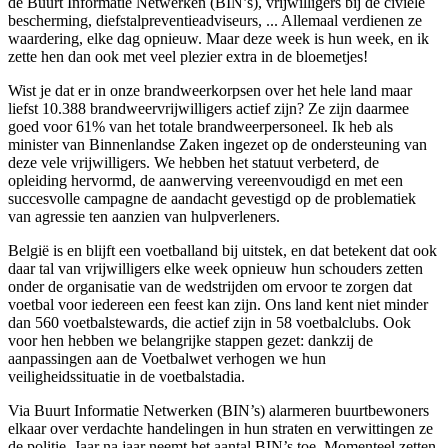
de Buurt Informatie Netwerken (BIN’s), vrijwilligers bij de civiele
bescherming, diefstalpreventieadviseurs, ... Allemaal verdienen ze
waardering, elke dag opnieuw. Maar deze week is hun week, en ik
zette hen dan ook met veel plezier extra in de bloemetjes!
Wist je dat er in onze brandweerkorpsen over het hele land maar
liefst 10.388 brandweervrijwilligers actief zijn? Ze zijn daarmee
goed voor 61% van het totale brandweerpersoneel. Ik heb als
minister van Binnenlandse Zaken ingezet op de ondersteuning van
deze vele vrijwilligers. We hebben het statuut verbeterd, de
opleiding hervormd, de aanwerving vereenvoudigd en met een
succesvolle campagne de aandacht gevestigd op de problematiek
van agressie ten aanzien van hulpverleners.
België is en blijft een voetballand bij uitstek, en dat betekent dat ook
daar tal van vrijwilligers elke week opnieuw hun schouders zetten
onder de organisatie van de wedstrijden om ervoor te zorgen dat
voetbal voor iedereen een feest kan zijn. Ons land kent niet minder
dan 560 voetbalstewards, die actief zijn in 58 voetbalclubs. Ook
voor hen hebben we belangrijke stappen gezet: dankzij de
aanpassingen aan de Voetbalwet verhogen we hun
veiligheidssituatie in de voetbalstadia.
Via Buurt Informatie Netwerken (BIN’s) alarmeren buurtbewoners
elkaar over verdachte handelingen in hun straten en verwittingen ze
de politie. Jaar na jaar neemt het aantal BIN’s toe. Momenteel zetten