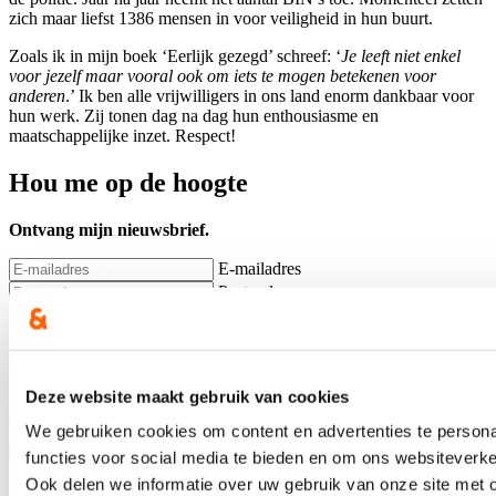
zich maar liefst 1386 mensen in voor veiligheid in hun buurt.
Zoals ik in mijn boek ‘Eerlijk gezegd’ schreef: ‘
Je leeft niet enkel
voor jezelf maar vooral ook om iets te mogen betekenen voor
anderen
.’ Ik ben alle vrijwilligers in ons land enorm dankbaar voor
hun werk. Zij tonen dag na dag hun enthousiasme en
maatschappelijke inzet. Respect!
Hou me op de hoogte
Ontvang mijn nieuwsbrief.
E-mailadres
Postcode
Ja, ik wens de nieuwsbrief van Annelies Verlinden te ontvangen op
bovenstaand mailadres*
Deze website maakt gebruik van cookies
Klik
hier
om de privacyvoorwaarden te raadplegen
We gebruiken cookies om content en advertenties te persona
functies voor social media te bieden en om ons websiteverke
Ook delen we informatie over uw gebruik van onze site met 