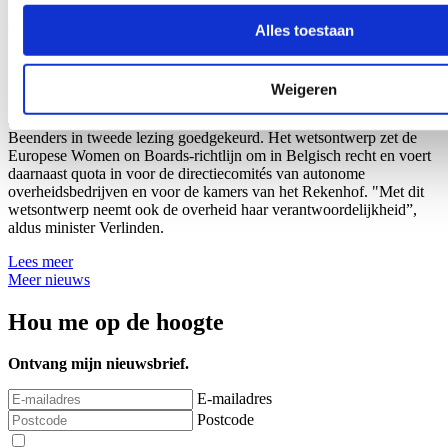
beursgenoteerde ondernemingen en
overheidsbedrijven
Alles toestaan
18/07/26
Weigeren
De Ministerraad heeft een voorontwerp van wet van minister van
Justitie Annelies Verlinden en minister van Gelijke Kansen Rob
Beenders in tweede lezing goedgekeurd. Het wetsontwerp zet de
Europese Women on Boards-richtlijn om in Belgisch recht en voert
daarnaast quota in voor de directiecomités van autonome
overheidsbedrijven en voor de kamers van het Rekenhof. "Met dit
wetsontwerp neemt ook de overheid haar verantwoordelijkheid”,
aldus minister Verlinden.
Lees meer
Meer nieuws
Hou me op de hoogte
Ontvang mijn nieuwsbrief.
E-mailadres
Postcode