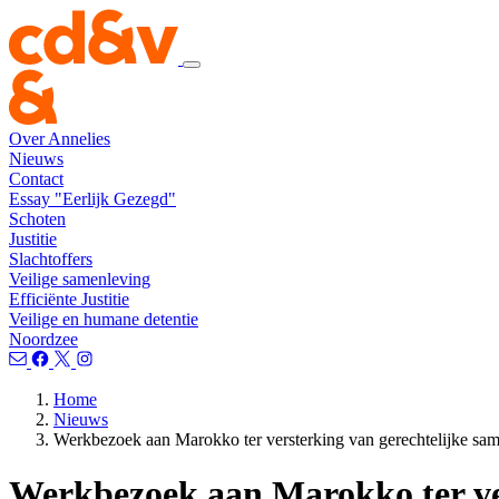
Over Annelies
Nieuws
Contact
Essay "Eerlijk Gezegd"
Schoten
Justitie
Slachtoffers
Veilige samenleving
Efficiënte Justitie
Veilige en humane detentie
Noordzee
Home
Nieuws
Werkbezoek aan Marokko ter versterking van gerechtelijke s
Werkbezoek aan Marokko ter ve