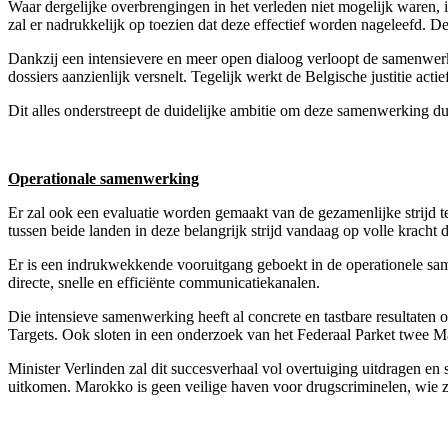
Waar dergelijke overbrengingen in het verleden niet mogelijk waren, i
zal er nadrukkelijk op toezien dat deze effectief worden nageleefd. De
Dankzij een intensievere en meer open dialoog verloopt de samenwerki
dossiers aanzienlijk versnelt. Tegelijk werkt de Belgische justitie act
Dit alles onderstreept de duidelijke ambitie om deze samenwerking du
Operationale samenwerking
Er zal ook een evaluatie worden gemaakt van de gezamenlijke strijd te
tussen beide landen in deze belangrijk strijd vandaag op volle kracht d
Er is een indrukwekkende vooruitgang geboekt in de operationele samenw
directe, snelle en efficiënte communicatiekanalen.
Die intensieve samenwerking heeft al concrete en tastbare resultaten
Targets. Ook sloten in een onderzoek van het Federaal Parket twee 
Minister Verlinden zal dit succesverhaal vol overtuiging uitdragen
uitkomen. Marokko is geen veilige haven voor drugscriminelen, wie 