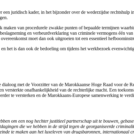
n juridisch kader, in het bijzonder over de wederzijdse rechtshulp in 
gen.
ik maken van procedurele zwakke punten of bepaalde termijnen waarb
 inbeslagneming en verbeurdverklaring van criminele vermogens één van
le overeenkomst moet dan ook uitgroeien tot een essentieel hefboominstr
 en het is dan ook de bedoeling om tijdens het werkbezoek evenwichtige
le dialoog met de Voorzitter van de Marokkaanse Hoge Raad voor de Re
en versterkte onafhankelijkheid van de rechterlijke macht. Een toek
rder te versterken en de Marokkaans-Europese samenwerking te verdiep
bben om een nog hechter justitieel partnerschap uit te bouwen, gebase
dagingen die we hebben in de strijd tegen de georganiseerde criminali
 einde te maken aan het luxeleven van drugsbaronnen, internationaal 