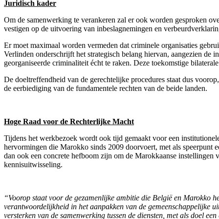
Juridisch kader
Om de samenwerking te verankeren zal er ook worden gesproken over ee
vestigen op de uitvoering van inbeslagnemingen en verbeurdverklarin
Er moet maximaal worden vermeden dat criminele organisaties gebru
Verlinden onderschrijft het strategisch belang hiervan, aangezien de
georganiseerde criminaliteit écht te raken. Deze toekomstige bilatera
De doeltreffendheid van de gerechtelijke procedures staat dus voorop,
de eerbiediging van de fundamentele rechten van de beide landen.
Hoge Raad voor de Rechterlijke Macht
Tijdens het werkbezoek wordt ook tijd gemaakt voor een institutione
hervormingen die Marokko sinds 2009 doorvoert, met als speerpunt e
dan ook een concrete hefboom zijn om de Marokkaanse instellingen ve
kennisuitwisseling.
“Voorop staat voor de gezamenlijke ambitie die België en Marokko he
verantwoordelijkheid in het aanpakken van de gemeenschappelijke uit
versterken van de samenwerking tussen de diensten, met als doel een