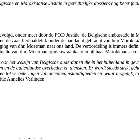
ische en Marokkaanse Justitie in gerechtelijke dossiers nog beter facil
gevolgd, onder meer door de FOD Justitie, de Belgische ambassade in M
ben de zaak herhaaldelijk onder de aandacht gebracht van hun Marokka
ing van dhr. Moerman naar ons land. De veroordeling is immers definitie
 situatie van dhr. Moerman opnieuw aankaarten bij haar Marokkaanse col
n voor het welzijn van Belgische onderdanen die in het buitenland in 
 en de buitenlandse overheden en diensten. Er wordt steeds strikt geh
gen tot verbeteringen van detentieomstandigheden en, waar mogelijk, t
titie Annelies Verlinden.