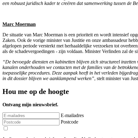
een robuust juridisch kader te creëren dat samenwerking tussen de Belg
Marc Moerman
De situatie van Marc Moerman is een prioriteit en wordt intensief op
Zaken. Ook de vorige minister van Justitie en onze ambassadeur heb
afgelopen periode versterkt met herhaaldelijke verzoeken tot overbreng
als de schadevergoedingen - zijn voldaan. Minister Verlinden zal de
“De bevoegde diensten en kabinetten blijven zich structureel inzette
kanalen onderhouden we contacten met de families van de betrokkenen
toepasselijke procedures. Deze aanpak heeft in het verleden bijgedra
in dit dossier blijven we aanklampend werken”
, stelt minister van Jus
Hou me op de hoogte
Ontvang mijn nieuwsbrief.
E-mailadres
Postcode