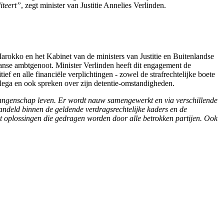
iteert”
, zegt minister van Justitie Annelies Verlinden.
arokko en het Kabinet van de ministers van Justitie en Buitenlandse
anse ambtgenoot. Minister Verlinden heeft dit engagement de
f en alle financiële verplichtingen - zowel de strafrechtelijke boete
lega en ook spreken over zijn detentie-omstandigheden.
gevangenschap leven. Er wordt nauw samengewerkt en via verschillende
andeld binnen de geldende verdragsrechtelijke kaders en de
ot oplossingen die gedragen worden door alle betrokken partijen. Ook