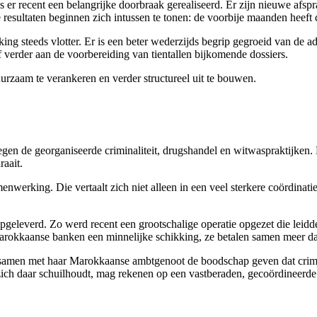
s er recent een belangrijke doorbraak gerealiseerd. Er zijn nieuwe afs
 resultaten beginnen zich intussen te tonen: de voorbije maanden heeft 
ng steeds vlotter. Er is een beter wederzijds begrip gegroeid van de a
ief verder aan de voorbereiding van tientallen bijkomende dossiers.
urzaam te verankeren en verder structureel uit te bouwen.
gen de georganiseerde criminaliteit, drugshandel en witwaspraktijken. 
raait.
erking. Die vertaalt zich niet alleen in een veel sterkere coördinatie t
 opgeleverd. Zo werd recent een grootschalige operatie opgezet die lei
Marokkaanse banken een minnelijke schikking, ze betalen samen meer d
 en samen met haar Marokkaanse ambtgenoot de boodschap geven dat crim
zich daar schuilhoudt, mag rekenen op een vastberaden, gecoördineerd