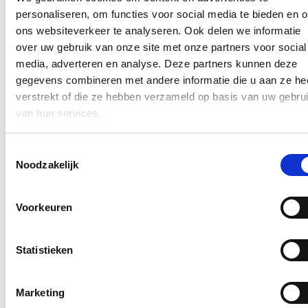
personaliseren, om functies voor social media te bieden en 
Ontvang mijn nieuwsbrief.
ons websiteverkeer te analyseren. Ook delen we informatie
E-mailadres
over uw gebruik van onze site met onze partners voor social
Postcode
media, adverteren en analyse. Deze partners kunnen deze
gegevens combineren met andere informatie die u aan ze he
Ja, ik wens de nieuwsbrief van Annelies Verlinden te ontvangen op
verstrekt of die ze hebben verzameld op basis van uw gebru
bovenstaand mailadres*
van hun services.
Klik
hier
om de privacyvoorwaarden te raadplegen
Toestemmingsselectie
Noodzakelijk
Nieuws
Voorkeuren
Nationale Feestdag 2026
21/07/26
Statistieken
Een prachtige Nationale Feestdag!
Lees meer
Marketing