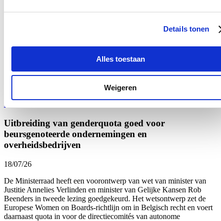
Bezoek aan het mobiele forensisch labo van
Tomorrowland
Details tonen
18/07/26
Ik bracht een bezoek aan het mobiele forensische labo van het
Alles toestaan
Nationaal Instituut voor Criminalistiek en Criminologie
op
Tomorrowland. Al voor het derde jaar op rij analyseert het labo
onmiddellijk de drugs die door de politie in beslag worden
genomen.
Weigeren
Lees meer
Uitbreiding van genderquota goed voor
beursgenoteerde ondernemingen en
overheidsbedrijven
18/07/26
De Ministerraad heeft een voorontwerp van wet van minister van
Justitie Annelies Verlinden en minister van Gelijke Kansen Rob
Beenders in tweede lezing goedgekeurd. Het wetsontwerp zet de
Europese Women on Boards-richtlijn om in Belgisch recht en voert
daarnaast quota in voor de directiecomités van autonome