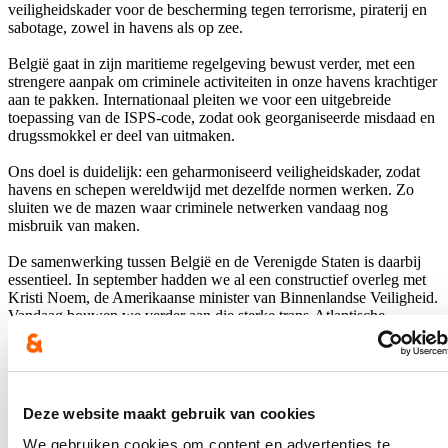
veiligheidskader voor de bescherming tegen terrorisme, piraterij en
sabotage, zowel in havens als op zee.
België gaat in zijn maritieme regelgeving bewust verder, met een
strengere aanpak om criminele activiteiten in onze havens krachtiger
aan te pakken. Internationaal pleiten we voor een uitgebreide
toepassing van de ISPS-code, zodat ook georganiseerde misdaad en
drugssmokkel er deel van uitmaken.
Ons doel is duidelijk: een geharmoniseerd veiligheidskader, zodat
havens en schepen wereldwijd met dezelfde normen werken. Zo
sluiten we de mazen waar criminele netwerken vandaag nog
misbruik van maken.
De samenwerking tussen België en de Verenigde Staten is daarbij
essentieel. In september hadden we al een constructief overleg met
Kristi Noem, de Amerikaanse minister van Binnenlandse Veiligheid.
Vandaag bouwen we verder aan die sterke trans-Atlantische
samenwerking.
Samen blijven we ons vastberaden en kordaat inzetten tegen
internationale georganiseerde criminaliteit en drugshandel.
Deze website maakt gebruik van cookies
Hou me op de hoogte
We gebruiken cookies om content en advertenties te