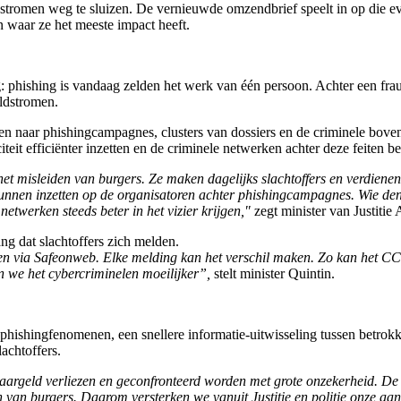
dstromen weg te sluizen. De vernieuwde omzendbrief speelt in op die evo
n waar ze het meeste impact heeft.
: phishing is vandaag zelden het werk van één persoon. Achter een frau
eldstromen.
ten naar phishingcampagnes, clusters van dossiers en de criminele bove
teit efficiënter inzetten en de criminele netwerken achter deze feiten bet
 het misleiden van burgers. Ze maken dagelijks slachtoffers en verdie
r kunnen inzetten op de organisatoren achter phishingcampagnes. Wie d
netwerken steeds beter in het vizier krijgen,"
zegt minister van Justitie 
ng dat slachtoffers zich melden.
een via Safeonweb. Elke melding kan het verschil maken. Zo kan het CC
 we het cybercriminelen moeilijker”,
stelt minister Quintin.
phishingfenomenen, een snellere informatie-uitwisseling tussen betro
achtoffers.
spaargeld verliezen en geconfronteerd worden met grote onzekerheid. De
 van burgers. Daarom versterken we vanuit Justitie en politie onze aan