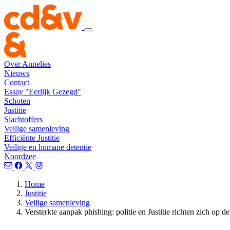
Over Annelies
Nieuws
Contact
Essay "Eerlijk Gezegd"
Schoten
Justitie
Slachtoffers
Veilige samenleving
Efficiënte Justitie
Veilige en humane detentie
Noordzee
Home
Justitie
Veilige samenleving
Versterkte aanpak phishing: politie en Justitie richten zich op 