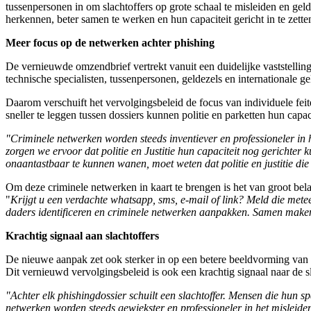
tussenpersonen in om slachtoffers op grote schaal te misleiden en gel
herkennen, beter samen te werken en hun capaciteit gericht in te zette
Meer focus op de netwerken achter phishing
De vernieuwde omzendbrief vertrekt vanuit een duidelijke vaststelling
technische specialisten, tussenpersonen, geldezels en internationale g
Daarom verschuift het vervolgingsbeleid de focus van individuele fei
sneller te leggen tussen dossiers kunnen politie en parketten hun capaci
"Criminele netwerken worden steeds inventiever en professioneler in
zorgen we ervoor dat politie en Justitie hun capaciteit nog gerichte
onaantastbaar te kunnen wanen, moet weten dat politie en justitie die 
Om deze criminele netwerken in kaart te brengen is het van groot bela
"
Krijgt u een verdachte whatsapp, sms, e-mail of link? Meld die met
daders identificeren en criminele netwerken aanpakken. Samen maken
Krachtig signaal aan slachtoffers
De nieuwe aanpak zet ook sterker in op een betere beeldvorming van 
Dit vernieuwd vervolgingsbeleid is ook een krachtig signaal naar de sl
"Achter elk phishingdossier schuilt een slachtoffer. Mensen die hun 
netwerken worden steeds gewiekster en professioneler in het misleiden