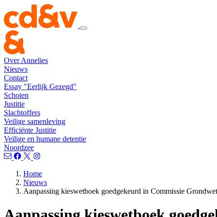
Over Annelies
Nieuws
Contact
Essay "Eerlijk Gezegd"
Schoten
Justitie
Slachtoffers
Veilige samenleving
Efficiënte Justitie
Veilige en humane detentie
Noordzee
Home
Nieuws
Aanpassing kieswetboek goedgekeurd in Commissie Grondwe
Aanpassing kieswetboek goedg