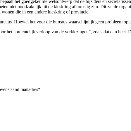
bepaalt het goedgekeurde wetsontwerp dat de bijzitters en secretariss
 moeten niet noodzakelijk uit de kieskring afkomstig zijn. Dit zal de org
 wonen die in een andere kieskring of provincie.
ureaus. Hoewel het voor die bureaus waarschijnlijk geen probleem opl
oor het “ordentelijk verloop van de verkiezingen”, zoals dat dan heet. 
bovenstaand mailadres*