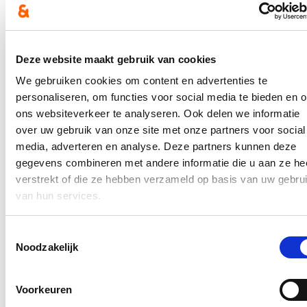
diensten in Brussel, bij de Federale Politie in Eupen en hij was
achtereenvolgens directeur operaties en gerechtelijk directeur bij de
Federale Gerechtelijke Politie in Luik. Sinds 2019 is hij directeur-
generaal van de gerechtelijke zuil van de Federale Politie. Hij maakt
ook deel uit van het Directiecomité.
Deze website maakt gebruik van cookies
Afgelopen donderdag legde Eric Snoeck de eed af als commissaris-
We gebruiken cookies om content en advertenties te
generaal. Ik wens hem heel veel succes met deze bijzondere
personaliseren, om functies voor social media te bieden en 
opdracht, en kijk uit naar een verderzetting van onze zeer fijne en
constructieve samenwerking.
ons websiteverkeer te analyseren. Ook delen we informatie
over uw gebruik van onze site met onze partners voor social
Hou me op de hoogte
media, adverteren en analyse. Deze partners kunnen deze
gegevens combineren met andere informatie die u aan ze he
Ontvang mijn nieuwsbrief.
verstrekt of die ze hebben verzameld op basis van uw gebru
E-mailadres
van hun services.
Postcode
Toestemmingsselectie
Ja, ik wens de nieuwsbrief van Annelies Verlinden te ontvangen op
Noodzakelijk
bovenstaand mailadres*
Klik
hier
om de privacyvoorwaarden te raadplegen
Voorkeuren