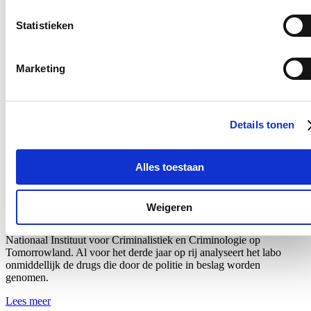
Statistieken
Nieuws
Nationale Feestdag 2026
Marketing
21/07/26
Een prachtige Nationale Feestdag!
Details tonen
Lees meer
Bezoek aan het mobiele forensisch labo van
Alles toestaan
Tomorrowland
18/07/26
Weigeren
Ik bracht een bezoek aan het mobiele forensische labo van het
Nationaal Instituut voor Criminalistiek en Criminologie
op
Tomorrowland. Al voor het derde jaar op rij analyseert het labo
onmiddellijk de drugs die door de politie in beslag worden
genomen.
Lees meer