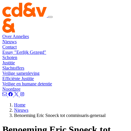
Over Annelies
Nieuws
Contact
Essay "Eerlijk Gezegd"
Schoten
Justitie
Slachtoffers
Veilige samenleving
Efficiënte Justitie
Veilige en humane detentie
Noordzee
Home
Nieuws
Benoeming Eric Snoeck tot commissaris-generaal
Benoeming Eric Snoeck tot