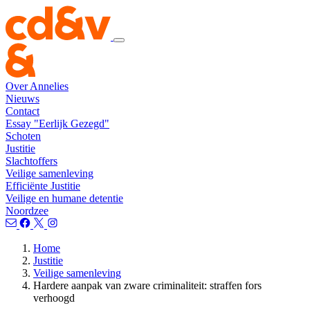
Over Annelies
Nieuws
Contact
Essay "Eerlijk Gezegd"
Schoten
Justitie
Slachtoffers
Veilige samenleving
Efficiënte Justitie
Veilige en humane detentie
Noordzee
Home
Justitie
Veilige samenleving
Hardere aanpak van zware criminaliteit: straffen fors
verhoogd