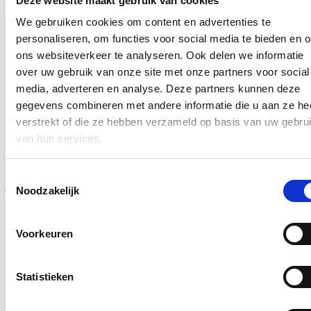
Deze website maakt gebruik van cookies
Modernisering van het strafrecht
We gebruiken cookies om content en advertenties te
Het wetsontwerp dat vandaag werd gestemd na tweede lezing in de
personaliseren, om functies voor social media te bieden en 
Commissie Justitie van minister Verlinden brengt ook bestaande
wetgeving in overeenstemming met de principes van het nieuwe
ons websiteverkeer te analyseren. Ook delen we informatie
Strafwetboek, dat in april 2026 van kracht wordt. Het voorziet in
over uw gebruik van onze site met onze partners voor social
een nieuw straffenstelsel met acht niveaus.
media, adverteren en analyse. Deze partners kunnen deze
Er komt een vereenvoudiging van de basisregels en er is een
gegevens combineren met andere informatie die u aan ze he
actualisering van terminologie en verwijzingen zodat alle wetgeving
verstrekt of die ze hebben verzameld op basis van uw gebru
in lijn is met het nieuwe strafrechtelijk kader.
van hun services.
“Met deze hervormingen bevestigen we het engagement van de
Toestemmingsselectie
Arizona-regering voor een krachtige aanpak van georganiseerde
Noodzakelijk
criminaliteit. Door wetgeving te moderniseren en straffen te
verzwaren waar nodig, wordt de rechtsstaat versterkt en de
veiligheid de burger beter beschermd”
, zegt minister Verlinden.
Voorkeuren
Hou me op de hoogte
Statistieken
Ontvang mijn nieuwsbrief.
E-mailadres