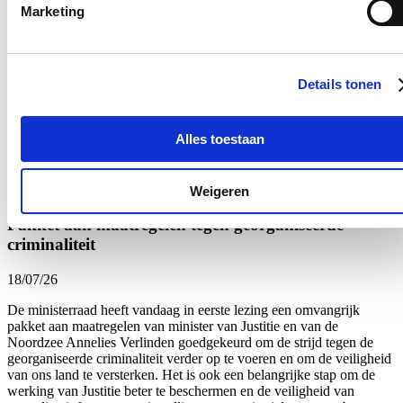
Marketing
Postcode
Ja, ik wens de nieuwsbrief van Annelies Verlinden te ontvangen op
bovenstaand mailadres*
Details tonen
Klik
hier
om de privacyvoorwaarden te raadplegen
Alles toestaan
Veilige samenleving
Weigeren
Pakket aan maatregelen tegen georganiseerde
criminaliteit
18/07/26
De ministerraad heeft vandaag in eerste lezing een omvangrijk
pakket aan maatregelen van minister van Justitie en van de
Noordzee Annelies Verlinden goedgekeurd om de strijd tegen de
georganiseerde criminaliteit verder op te voeren en om de veiligheid
van ons land te versterken. Het is ook een belangrijke stap om de
werking van Justitie beter te beschermen en de veiligheid van