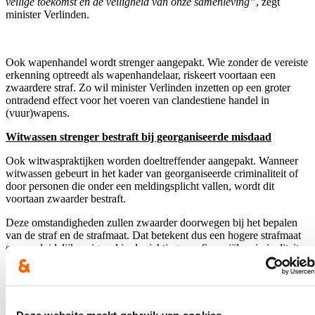
veilige toekomst en de veiligheid van onze samenleving”
, zegt
minister Verlinden.
Ook wapenhandel wordt strenger aangepakt. Wie zonder de vereiste
erkenning optreedt als wapenhandelaar, riskeert voortaan een
zwaardere straf. Zo wil minister Verlinden inzetten op een groter
ontradend effect voor het voeren van clandestiene handel in
(vuur)wapens.
Witwassen strenger bestraft bij georganiseerde misdaad
Ook witwaspraktijken worden doeltreffender aangepakt. Wanneer
witwassen gebeurt in het kader van georganiseerde criminaliteit of
door personen die onder een meldingsplicht vallen, wordt dit
voortaan zwaarder bestraft.
Deze omstandigheden zullen zwaarder doorwegen bij het bepalen
van de straf en de strafmaat. Dat betekent dus een hogere strafmaat
en een duidelijker signaal in de richting van financiële criminaliteit.
Minister Verlinden zorgt er ook mee voor dat dat de verhoogde
opdeciemen op de strafrechtelijke geldboetes ook na de
inwerkingtreding van het nieuwe Strafwetboek in stand blijven.