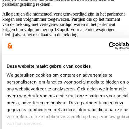
persbelangstelling rekenen.
Alle partijen die momenteel vertegenwoordigd zijn in het parlement
kregen een volgnummer toegewezen. Partijen die op het moment
van de trekking niet vertegenwoordigd waren in het parlement
krijgen hun volgnummer op 18 april. Voor alle nieuwsgierigen
hierbij alvast het resultaat van de trekking:
Vlaams Belang
MR
Open VLD
PS
Volt
Deze website maakt gebruik van cookies
Les Engagés
We gebruiken cookies om content en advertenties te
Agora
PTB-PVDA
personaliseren, om functies voor social media te bieden en 
Vooruit
ons websiteverkeer te analyseren. Ook delen we informatie
N-VA
over uw gebruik van onze site met onze partners voor social
Vivant
ProDG
media, adverteren en analyse. Deze partners kunnen deze
DéFi
gegevens combineren met andere informatie die u aan ze he
Ecolo
verstrekt of die ze hebben verzameld op basis van uw gebru
Groen
cd&v
van hun services.