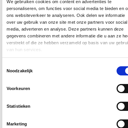
We gebruiken cookies om content en advertenties te
de bronlanden, in de doorvoerlanden en in onze eigen havens,”
zegt
minister van Justitie Annelies Verlinden.
“De resultaten
personaliseren, om functies voor social media te bieden en 
van inbeslagnemingen in 2025 tonen opnieuw aan
ons websiteverkeer te analyseren. Ook delen we informatie
dat de grootschalige cocaïnesmokkel via containers uit Zuid-
over uw gebruik van onze site met onze partners voor social
Amerika blijft toenemen. Na de versterking van de Federale Politie,
versterken we nu ook Justitie. Dit is een belangrijke mijlpaal. De
media, adverteren en analyse. Deze partners kunnen deze
concrete uitwerking van het Havenparket zal in nauw
gegevens combineren met andere informatie die u aan ze he
overleg gebeuren met de magistratuur,”
zegt minister van Justitie
verstrekt of die ze hebben verzameld op basis van uw gebru
Annelies Verlinden.
van hun services.
Samen met de oprichting van Havenparket voor het Antwerpse
Toestemmingsselectie
havengebied, zullen ook de Rechtbanken en Hoven worden
Noodzakelijk
versterkt zodat elke schakel in de keten de strijd optimaal kan
voeren.
Voorkeuren
Hou me op de hoogte
Ontvang mijn nieuwsbrief.
Statistieken
E-mailadres
Postcode
Marketing