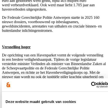
euro aan geldboetes werd geïnd, bijna 403 miljoen euro
werd verbeurdverklaard. Ook werd maar liefst 1.705 jaar aan
havenverboden uitgesproken.
De Federale Gerechtelijke Politie Antwerpen startte in 2025 160
nieuwe dossiers, voortbouwend op inbeslagnames,
geweldsincidenten, arrestaties van uithalers en cruciale binnen‑ en
buitenlandse inlichtingenstromen.
Versnelling hoger
De oprichting van een Havenparket vormt de volgende versnelling
in een bredere veiligheidsaanpak. Tijdens de vorige legislatuur
versterkte minister Verlinden als minister van Binnenlandse Zaken al
de Scheepvaartpolitie en de Federale Gerechtelijke Politie
Antwerpen, en richtte ze het Havenbeveiligingskorps op. Met de
nieuwe stap wordt nu ook de justitiële pijler krachtig uitgebreid om
doelgericht de internationaal opererende criminele organisaties zo
veel als mogelijk te raken.
Deze website maakt gebruik van cookies
“
Om te voorkomen dat drugs onze straten en wijken overspoelen, en
bij uitbreiding heel Europa, moeten we op elk niveau ingrijpen: in