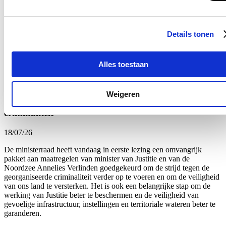
Ja, ik wens de nieuwsbrief van Annelies Verlinden te ontvangen op
bovenstaand mailadres*
Details tonen
Klik
hier
om de privacyvoorwaarden te raadplegen
Alles toestaan
Veilige samenleving
Weigeren
Pakket aan maatregelen tegen georganiseerde
criminaliteit
18/07/26
De ministerraad heeft vandaag in eerste lezing een omvangrijk
pakket aan maatregelen van minister van Justitie en van de
Noordzee Annelies Verlinden goedgekeurd om de strijd tegen de
georganiseerde criminaliteit verder op te voeren en om de veiligheid
van ons land te versterken. Het is ook een belangrijke stap om de
werking van Justitie beter te beschermen en de veiligheid van
gevoelige infrastructuur, instellingen en territoriale wateren beter te
garanderen.