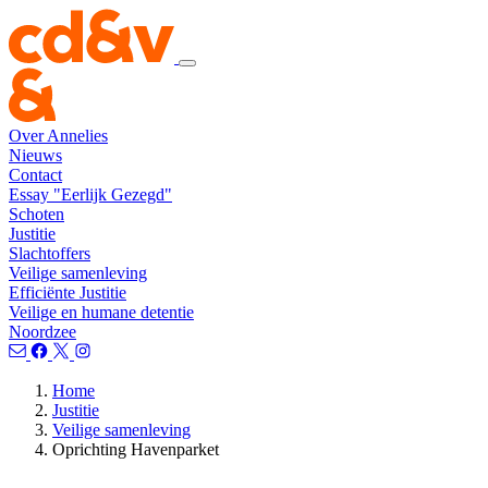
Over Annelies
Nieuws
Contact
Essay "Eerlijk Gezegd"
Schoten
Justitie
Slachtoffers
Veilige samenleving
Efficiënte Justitie
Veilige en humane detentie
Noordzee
Home
Justitie
Veilige samenleving
Oprichting Havenparket