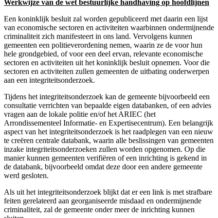
Werkwijze van de wet bestuurlijke handhaving op hoofdlijnen
Een koninklijk besluit zal worden gepubliceerd met daarin een lijst
van economische sectoren en activiteiten waarbinnen ondermijnende
criminaliteit zich manifesteert in ons land. Vervolgens kunnen
gemeenten een politieverordening nemen, waarin ze de voor hun
hele grondgebied, of voor een deel ervan, relevante economische
sectoren en activiteiten uit het koninklijk besluit opnemen. Voor die
sectoren en activiteiten zullen gemeenten de uitbating onderwerpen
aan een integriteitsonderzoek.
Tijdens het integriteitsonderzoek kan de gemeente bijvoorbeeld een
consultatie verrichten van bepaalde eigen databanken, of een advies
vragen aan de lokale politie en/of het ARIEC (het
Arrondissementeel Informatie- en Expertisecentrum). Een belangrijk
aspect van het integriteitsonderzoek is het raadplegen van een nieuw
te creëren centrale databank, waarin alle beslissingen van gemeenten
inzake integriteitsonderzoeken zullen worden opgenomen. Op die
manier kunnen gemeenten verifiëren of een inrichting is gekend in
de databank, bijvoorbeeld omdat deze door een andere gemeente
werd gesloten.
Als uit het integriteitsonderzoek blijkt dat er een link is met strafbare
feiten gerelateerd aan georganiseerde misdaad en ondermijnende
criminaliteit, zal de gemeente onder meer de inrichting kunnen