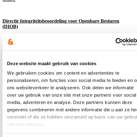
sluiten.
Directie Integriteitsbeoordeling voor Openbare Besturen
(DIOB)
Om toegang te hebben tot alle relevante informatie, voorziet de wet
bestuurlijke handhaving in de oprichting van een Directie
Integriteitsbeoordeling voor Openbare Besturen (DIOB) bij de FOD
Binnenlandse Zaken. De DIOB zal als centrale instantie toegang
kunnen vragen tot relevante informatie, bijvoorbeeld aan de
Deze website maakt gebruik van cookies
gerechtelijke overheid, de antiwitwascel, de belastingsinspectie of de
sociale inspectie, en de gemeenten kunnen adviseren in het kader
We gebruiken cookies om content en advertenties te
van het integriteitsonderzoek. Ook zal de DIOB de laatste
personaliseren, om functies voor social media te bieden en 
ontwikkelingen inzake ondermijnende criminaliteit opvolgen met als
doel de Federale Regering te adviseren.
ons websiteverkeer te analyseren. Ook delen we informatie
over uw gebruik van onze site met onze partners voor social
media, adverteren en analyse. Deze partners kunnen deze
Operationalisering
gegevens combineren met andere informatie die u aan ze he
verstrekt of die ze hebben verzameld op basis van uw gebru
Door de goedkeuring van het wetsontwerp kan de concretisering
van de operationalisering van de wet worden verdergezet. Daartoe
van hun services.
werden door minister Verlinden ook middelen verkregen tijdens het
begrotingsconclaaf. Naast de oprichting van de DIOB, zullen ook