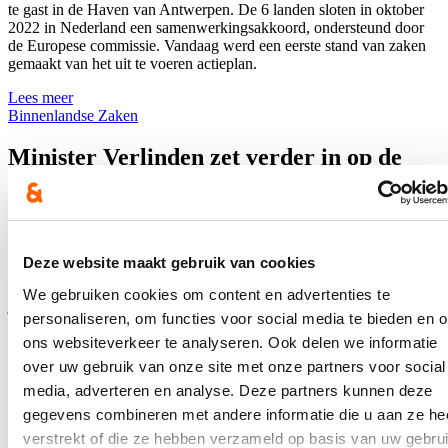
te gast in de Haven van Antwerpen. De 6 landen sloten in oktober
2022 in Nederland een samenwerkingsakkoord, ondersteund door
de Europese commissie. Vandaag werd een eerste stand van zaken
gemaakt van het uit te voeren actieplan.
Lees meer
Binnenlandse Zaken
Minister Verlinden zet verder in op de
aanpak van overlast in recreatiegebieden
en recreatiezones
17/05/23
Deze website maakt gebruik van cookies
De aanpak van overlast in recreatiegebieden en -zones is al enkele
We gebruiken cookies om content en advertenties te
jaren een topprioriteit voor minister van Binnenlandse Zaken
personaliseren, om functies voor social media te bieden en 
Annelies Verlinden. In 2021 gaf ze met een
omzendbrief
lokale en
provinciale besturen en uitbaters van recreatiegebieden en -zones
ons websiteverkeer te analyseren. Ook delen we informatie
meer slagkracht om overlast en amokmakers aan te pakken. Een
over uw gebruik van onze site met onze partners voor social
evaluatie van de omzendbrief resulteerde in een actualisatie ervan,
media, adverteren en analyse. Deze partners kunnen deze
die vandaag werd uitgestuurd.
“De omzendbrief werd positief
onthaald door de sector en onze partners op lokaal en provinciaal
gegevens combineren met andere informatie die u aan ze he
niveau. Met deze vernieuwde versie komen we tegemoet aan een
verstrekt of die ze hebben verzameld op basis van uw gebru