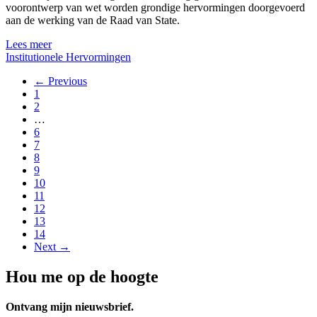
voorontwerp van wet worden grondige hervormingen doorgevoerd
aan de werking van de Raad van State.
Lees meer
Institutionele Hervormingen
← Previous
1
2
…
6
7
8
9
10
11
12
13
14
Next →
Hou me op de hoogte
Ontvang mijn nieuwsbrief.