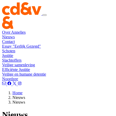
Over Annelies
Nieuws
Contact
Essay "Eerlijk Gezegd"
Schoten
Justitie
Slachtoffers
Veilige samenleving
Efficiënte Justitie
Veilige en humane detentie
Noordzee
Home
Nieuws
Nieuws
Nieuws