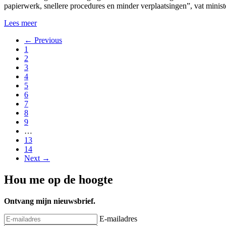
papierwerk, snellere procedures en minder verplaatsingen
”, vat minis
Lees meer
← Previous
1
2
3
4
5
6
7
8
9
…
13
14
Next →
Hou me op de hoogte
Ontvang mijn nieuwsbrief.
E-mailadres