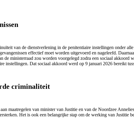
nissen
inuïteit van de dienstverlening in de penitentiaire instellingen onder 
 gevangenissen effectief moet worden uitgevoerd en nageleefd. Daarnaa
an de ministerraad zou worden voorgelegd zodra een sociaal akkoord w
e instellingen. Dat sociaal akkoord werd op 9 januari 2026 bereikt tuss
de criminaliteit
 aan maatregelen van minister van Justitie en van de Noordzee Annelie
versterken. Het is ook een belangrijke stap om de werking van Justitie b