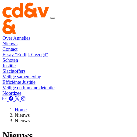
Over Annelies
Nieuws
Contact
Essay "Eerlijk Gezegd"
Schoten
Justitie
Slachtoffers
Veilige samenleving
Efficiënte Justitie
Veilige en humane detentie
Noordzee
Home
Nieuws
Nieuws
Nieuws