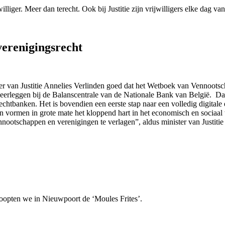
lliger. Meer dan terecht. Ook bij Justitie zijn vrijwilligers elke dag v
verenigingsrecht
r van Justitie Annelies Verlinden goed dat het Wetboek van Vennootsch
neerleggen bij de Balanscentrale van de Nationale Bank van België. Daa
echtbanken. Het is bovendien een eerste stap naar een volledig digitale
ormen in grote mate het kloppend hart in het economisch en sociaal w
nnootschappen en verenigingen te verlagen”, aldus minister van Justitie
doopten we in Nieuwpoort de ‘Moules Frites’.