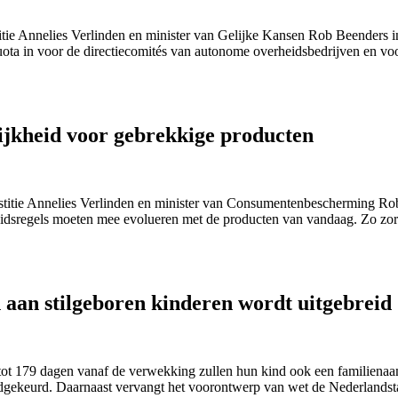
titie Annelies Verlinden en minister van Gelijke Kansen Rob Beenders
quota in voor de directiecomités van autonome overheidsbedrijven en v
ijkheid voor gebrekkige producten
stitie Annelies Verlinden en minister van Consumentenbescherming Rob
eidsregels moeten mee evolueren met de producten van vandaag. Zo zor
 aan stilgeboren kinderen wordt uitgebreid
ot 179 dagen vanaf de verwekking zullen hun kind ook een familienaa
edgekeurd. Daarnaast vervangt het voorontwerp van wet de Nederlandsta