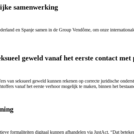
lijke samenwerking
erland en Spanje samen in de Group Vendôme, om onze internationale g
eksueel geweld vanaf het eerste contact met 
offers van seksueel geweld kunnen rekenen op correcte juridische onder
toffers vanaf het eerste verhoor mogelijk te maken, binnen het bestaan
ening
eve formaliteiten digitaal kunnen afhandelen via
JustAct
.
“Dat
beteke